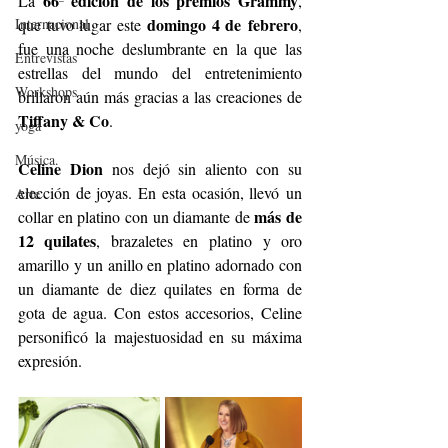
66ª edición de los premios Grammy
La 
, 
domingo 4 de
febrero
Internacional
que tuvo lugar este 
, 
fue una noche deslumbrante en la que las 
Entrevistas
estrellas del mundo del
entretenimiento 
Workshops
brillaron aún más gracias a las creaciones de 
Tiffany & Co
.
yoga
Música.
Celine Dion
 nos dejó sin aliento con su 
elección de joyas. En esta ocasión, llevó
un 
Arte
más de 
collar en platino con un diamante de 
12 quilates
, brazaletes en
platino y oro 
amarillo y un anillo en platino adornado con 
un diamante de diez
quilates en forma de 
gota de agua. Con estos accesorios, Celine 
personificó la
majestuosidad en su máxima 
expresión.