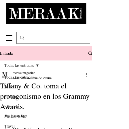
Entrada
Todas las entradas
meraakmagazine
Todas las entradas
14 feb 2024
1 min de lectura
Tiffany & Co. toma el
Belleza
protagonismo en los Grammy
Fashion
Awards.
Lifestyle
Meraak Girls
Por: 
Mariana Rojo
Travel