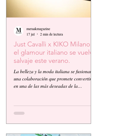
meraakmagazine
17 jul
2 min de lectura
Just Cavalli x KIKO Milano:
el glamour italiano se vuelve
salvaje este verano.
La belleza y la moda italiana se fusionan en
una colaboración que promete convertirse
en una de las más deseadas de la
temporada. KIKO Milano, reconocida
firma de cosméticos italiana, presenta su
primera colaboración global junto a la
icónica casa de moda Just Cavalli, dando
vida a una colección vibrante, audaz y
llena de personalidad.