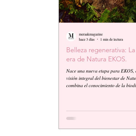
meraakmagazine
hace 3 días
1 min de lectura
Belleza regenerativa: L
era de Natura EKOS.
Nace una nueva etapa para EKOS, 
visión integral del bienestar de Nat
combina el conocimiento de la biod
amazónica con la innovación biocos
científica. EKOS presenta una plat
alto desempeño diseñada para ofrec
resultados visibles, eficacia compro
una experiencia sensorial de calidad
respondiendo a las exigencias de un