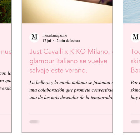
meraakmagazine
17 jul
2 min de lectura
a nueva
Just Cavalli x KIKO Milano: el
Tod
glamour italiano se vuelve
ski
salvaje este verano.
Ba
con la
ura que
La belleza y la moda italiana se fusionan en
Por 
iversidad
una colaboración que promete convertirse en
skin
mética y
una de las más deseadas de la temporada.
hay 
aforma de
KIKO Milano, reconocida firma de
lo ú
er
cosméticos italiana, presenta su primera
simp
bada y
colaboración global junto a la icónica casa
Adva
,
de moda Just Cavalli, dando vida a una
Pépt
colección vibrante, audaz y llena de