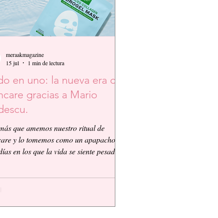
meraakmagazine
15 jul
1 min de lectura
o en uno: la nueva era del
ncare gracias a Mario
descu.
más que amemos nuestro ritual de
care y lo tomemos como un apapacho,
días en los que la vida se siente pesada y
nico que queremos es que todo sea más
le, así que Mario Badescu nos propone
nced Collagen Hydrogel Mask con
idos, Ácido Hialurónico y Niacinamida.