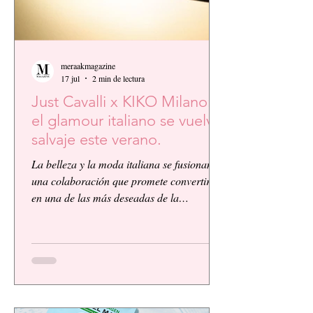
meraakmagazine
17 jul
2 min de lectura
Just Cavalli x KIKO Milano:
el glamour italiano se vuelve
salvaje este verano.
La belleza y la moda italiana se fusionan en
una colaboración que promete convertirse
en una de las más deseadas de la
temporada. KIKO Milano, reconocida
firma de cosméticos italiana, presenta su
primera colaboración global junto a la
icónica casa de moda Just Cavalli, dando
vida a una colección vibrante, audaz y
llena de personalidad.