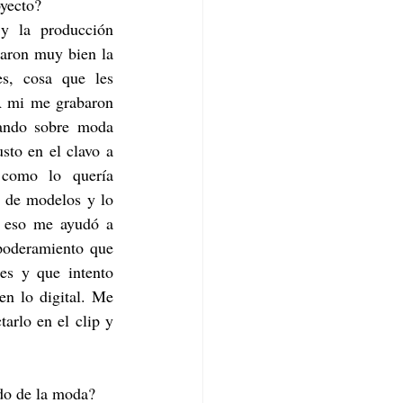
oyecto?
y la producción 
raron muy bien la 
s, cosa que les 
A mi me grabaron 
ando sobre moda 
sto en el clavo a 
como lo quería 
 de modelos y lo 
s eso me ayudó a 
poderamiento que 
es y que intento 
en lo digital. Me 
rlo en el clip y 
do de la moda?