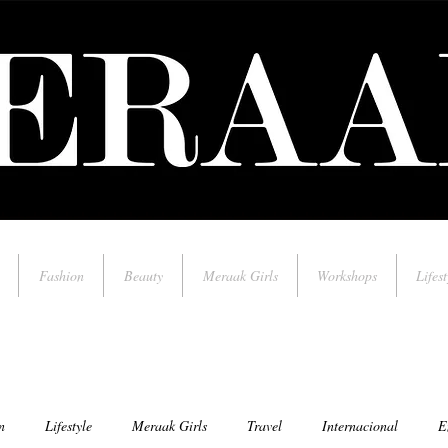
Fashion
Beauty
Meraak Girls
Workshops
Lifest
n
Lifestyle
Meraak Girls
Travel
Internacional
E