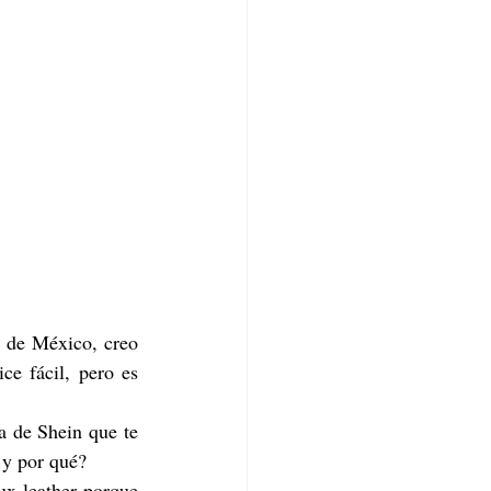
 de México, creo 
e fácil, pero es 
a de Shein que te 
 y por qué?
x leather porque 