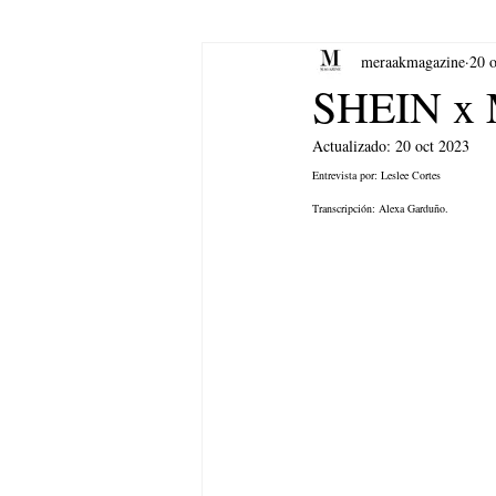
meraakmagazine
20 
yoga
Música.
Arte
SHEIN x M
Actualizado:
20 oct 2023
Entrevista por: Leslee Cortes
Transcripción: Alexa Garduño.