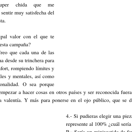
super chida que me 
sentir muy satisfecha del 
ta.
ipal valor con el que te 
n esta campaña?
reo que cada una de las 
ha desde su trinchera para 
fort, rompiendo límites y 
ales y mentales, así como 
onalidad. O sea porque 
empezar a hacer cosas en otros países y ser reconocida fuera
 valentía. Y más para ponerse en el ojo público, que se dic
4.- Si pudieras elegir una piez
represente al 100% ¿cuál sería
R= Sería un minivestido de fau