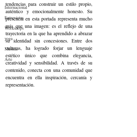
tendencias para construir un estilo propio, 
Internacional
auténtico y emocionalmente honesto. Su 
Entrevistas
presencia en esta portada representa mucho 
más que una imagen: es el reflejo de una 
Workshops
trayectoria en la que ha aprendido a abrazar 
yoga
su identidad sin concesiones. Entre dos 
culturas, ha logrado forjar un lenguaje 
Música.
estético único que combina elegancia, 
Arte
creatividad y sensibilidad. A través de su 
contenido, conecta con una comunidad que 
encuentra en ella inspiración, cercanía y 
representación.