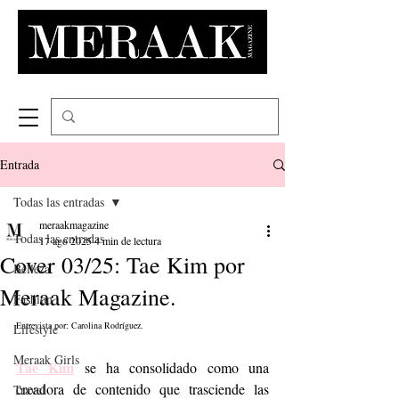
Entrada
Todas las entradas
meraakmagazine
Todas las entradas
17 ago 2025
4 min de lectura
Cover 03/25: Tae Kim por
Belleza
Meraak Magazine.
Fashion
Entrevista por: Carolina Rodríguez.
Lifestyle
Meraak Girls
Tae Kim
 se ha consolidado como una 
creadora de contenido que trasciende las 
Travel