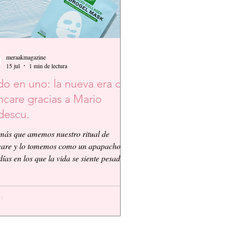
meraakmagazine
15 jul
1 min de lectura
o en uno: la nueva era del
ncare gracias a Mario
descu.
más que amemos nuestro ritual de
care y lo tomemos como un apapacho,
días en los que la vida se siente pesada y
nico que queremos es que todo sea más
le, así que Mario Badescu nos propone
nced Collagen Hydrogel Mask con
idos, Ácido Hialurónico y Niacinamida.