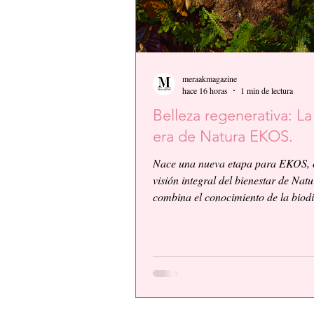
meraakmagazine
hace 16 horas
1 min de lectura
Belleza regenerativa: L
era de Natura EKOS.
Nace una nueva etapa para EKOS, 
visión integral del bienestar de Nat
combina el conocimiento de la biod
amazónica con la innovación biocos
científica. EKOS presenta una plat
alto desempeño diseñada para ofrec
resultados visibles, eficacia compro
una experiencia sensorial de calidad
respondiendo a las exigencias de un