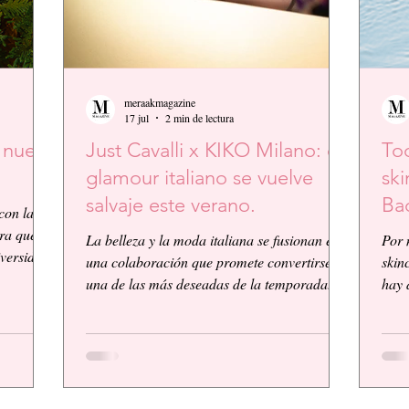
meraakmagazine
17 jul
2 min de lectura
a nueva
Just Cavalli x KIKO Milano: el
Tod
glamour italiano se vuelve
ski
salvaje este verano.
Ba
con la
ura que
La belleza y la moda italiana se fusionan en
Por 
iversidad
una colaboración que promete convertirse en
skin
mética y
una de las más deseadas de la temporada.
hay 
aforma de
KIKO Milano, reconocida firma de
lo ú
er
cosméticos italiana, presenta su primera
simp
bada y
colaboración global junto a la icónica casa
Adva
,
de moda Just Cavalli, dando vida a una
Pépt
colección vibrante, audaz y llena de