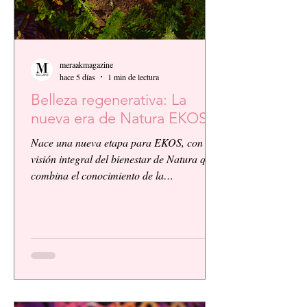
meraakmagazine
hace 5 días
1 min de lectura
Belleza regenerativa: La
nueva era de Natura EKOS.
Nace una nueva etapa para EKOS, con la
visión integral del bienestar de Natura que
combina el conocimiento de la
biodiversidad amazónica con la innovación
biocosmética y científica. EKOS presenta
una plataforma de alto desempeño
diseñada para ofrecer resultados visibles,
eficacia comprobada y una experiencia
sensorial de calidad, respondiendo a las
exigencias de un consumidor cada vez más
consciente.