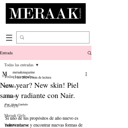
Entrada
Todas las entradas
meraakmagazine
Todas las entradas
15 feb 2024
2 min de lectura
New year? New skin! Piel
Belleza
sana y radiante con Nair.
Fashion
Por: Alexa Garduño 
Lifestyle
Meraak Girls
Si uno de tus propósitos de año nuevo es 
reinventarse 
y encontrar nuevas formas de 
Travel