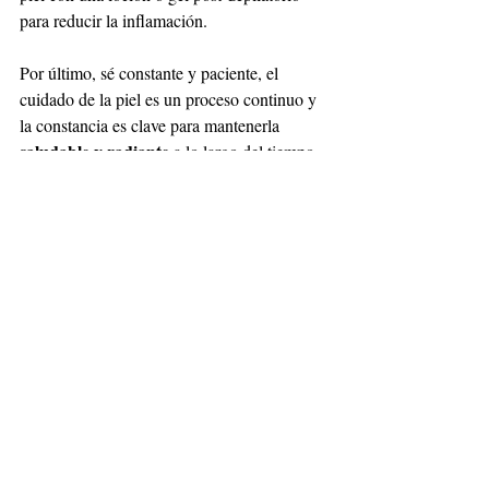
para reducir la inflamación. 
Por último, sé constante y paciente, el 
cuidado de la piel es un proceso continuo y 
la constancia es clave para mantenerla 
saludable y radiante 
a lo largo del tiempo.
#beautytips
skincare
Belleza
beauty
depilación
Nair
Belleza
Entradas recientes
Ver todo