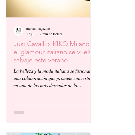
meraakmagazine
17 jul
2 min de lectura
Just Cavalli x KIKO Milano:
el glamour italiano se vuelve
salvaje este verano.
La belleza y la moda italiana se fusionan en
una colaboración que promete convertirse
en una de las más deseadas de la
temporada. KIKO Milano, reconocida
firma de cosméticos italiana, presenta su
primera colaboración global junto a la
icónica casa de moda Just Cavalli, dando
vida a una colección vibrante, audaz y
llena de personalidad.