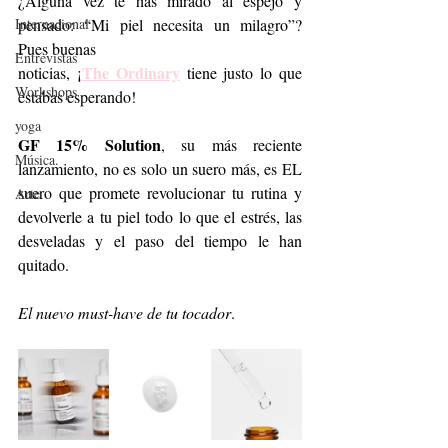
¿Alguna vez te has mirado al espejo y 
Internacional
pensado: “Mi piel necesita un milagro”? 
Pues buenas
Entrevistas
The Ordinary
noticias, ¡
 tiene justo lo que 
Workshops
estabas esperando!
yoga
GF 15% Solution
, su más reciente 
Música.
lanzamiento, no es solo un suero más, es EL 
suero que promete revolucionar tu rutina y 
Arte
devolverle a tu piel todo lo que el estrés, las 
desveladas y el paso del tiempo le han 
quitado.
El nuevo must-have de tu tocador
.