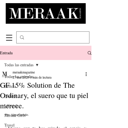
Entrada
Todas las entradas
meraakmagazine
Todas las entradas
27 ene 2025
1 min de lectura
GF 15% Solution de The
Belleza
Ordinary, el suero que tu piel
Fashion
merece.
Lifestyle
Meraak Girls
Por: Alexa Garduño.
Travel