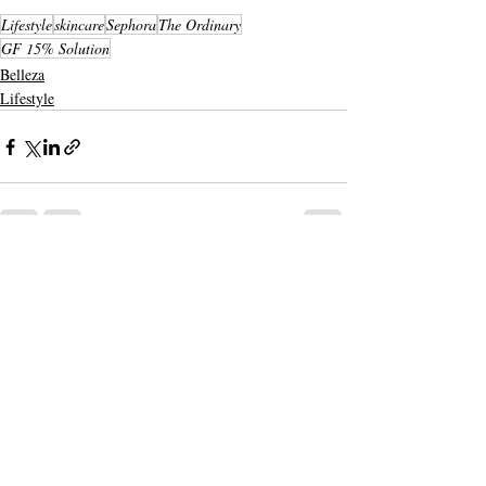
Lifestyle
skincare
Sephora
The Ordinary
GF 15% Solution
Belleza
Lifestyle
Entradas recientes
Ver todo