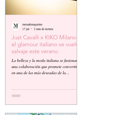
meraakmagazine
17 jul
2 min de lectura
Just Cavalli x KIKO Milano:
el glamour italiano se vuelve
salvaje este verano.
La belleza y la moda italiana se fusionan en
una colaboración que promete convertirse
en una de las más deseadas de la
temporada. KIKO Milano, reconocida
firma de cosméticos italiana, presenta su
primera colaboración global junto a la
icónica casa de moda Just Cavalli, dando
vida a una colección vibrante, audaz y
llena de personalidad.