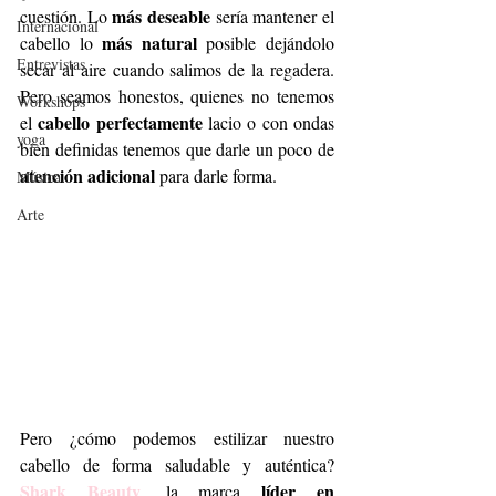
más deseable
cuestión. Lo 
 sería mantener el 
Internacional
más natural
cabello lo 
 posible dejándolo 
Entrevistas
secar al aire cuando salimos de la regadera. 
Pero seamos honestos, quienes no tenemos 
Workshops
cabello perfectamente
el 
 lacio o con ondas 
yoga
bien definidas tenemos que darle un poco de
atención adicional 
para darle forma.
Música.
Arte
Pero ¿cómo podemos estilizar nuestro 
cabello de forma saludable y auténtica? 
Shark Beauty
 líder en 
, la marca