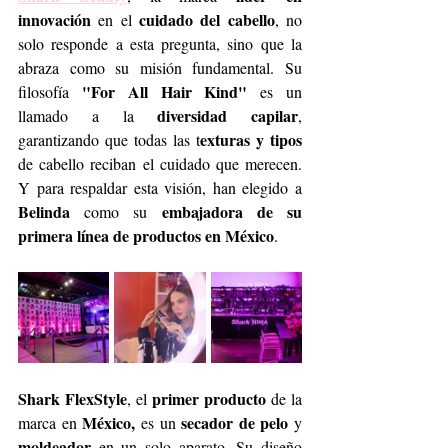
innovación
cuidado del cabello
 en el 
, no 
solo responde a esta pregunta, sino que la 
abraza como su misión fundamental. Su 
"For All Hair Kind"
filosofía 
 es un 
diversidad capilar
llamado a la 
, 
exturas y tipos 
garantizando que todas las t
de cabello reciban el cuidado que merecen. 
Y para respaldar esta visión, han elegido a 
Belinda
embajadora de su 
 como su 
primera línea de productos en México
.
Shark FlexStyle
primer producto
, el 
 de la 
México,
secador de pelo 
marca en 
 es un 
y 
moldeador
 en un solo aparato. Su diseño 