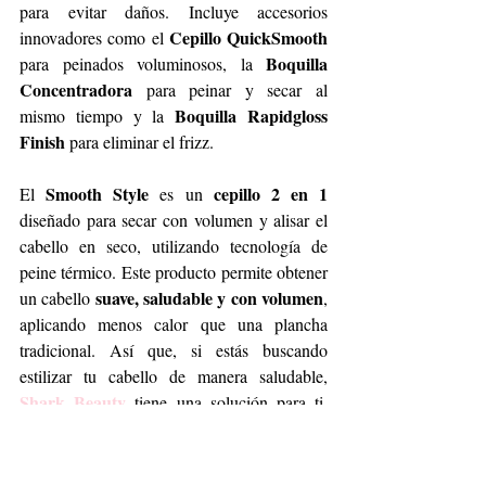
para evitar daños. Incluye accesorios 
Cepillo QuickSmooth
innovadores como el 
Boquilla 
para peinados voluminosos, la 
Concentradora
 para peinar y secar al 
 Boquilla Rapidgloss 
mismo tiempo y la
Finish 
para eliminar el frizz.
Smooth Style
cepillo 2 en 1
El 
 es un 
diseñado para secar con volumen y alisar el 
cabello en seco, utilizando tecnología de 
peine térmico. Este producto permite obtener 
suave, saludable y con volumen
un cabello 
, 
aplicando menos calor que una plancha 
tradicional. Así que, si estás buscando 
estilizar tu cabello de manera saludable, 
Shark Beauty 
tiene una solución para ti. 
Para más información, visita 
sharkmexico.mx
 y descubre cómo Shark 
transformar tu rutina
Beauty puede 
 de 