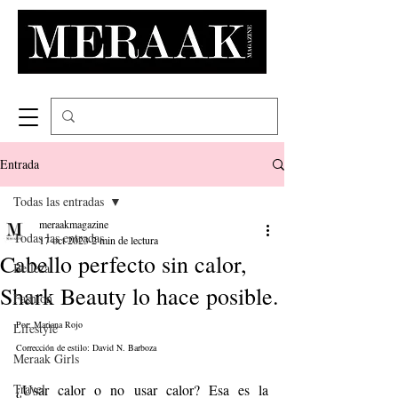
Entrada
Todas las entradas
meraakmagazine
Todas las entradas
17 oct 2023
2 min de lectura
Cabello perfecto sin calor,
Belleza
Shark Beauty lo hace posible.
Fashion
Por: Mariana Rojo
Lifestyle
Corrección de estilo: David N. Barboza
Meraak Girls
Travel
¿Usar calor o no usar calor? Esa es la 