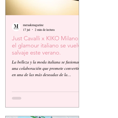
meraakmagazine
17 jul
2 min de lectura
Just Cavalli x KIKO Milano:
el glamour italiano se vuelve
salvaje este verano.
La belleza y la moda italiana se fusionan en
una colaboración que promete convertirse
en una de las más deseadas de la
temporada. KIKO Milano, reconocida
firma de cosméticos italiana, presenta su
primera colaboración global junto a la
icónica casa de moda Just Cavalli, dando
vida a una colección vibrante, audaz y
llena de personalidad.