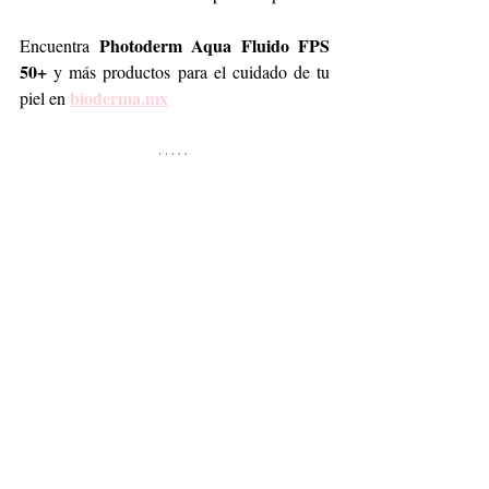
Photoderm Aqua Fluido FPS 
Encuentra 
50+ 
y más productos para el cuidado de tu 
bioderma.mx
piel en 
skincare
beauty
Bioderma
sunscreen
Lifestyle
Belleza
Entradas recientes
Ver todo