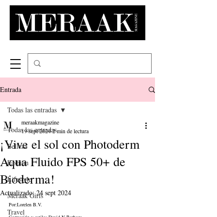
Entrada
Todas las entradas
meraakmagazine
Todas las entradas
19 sept 2024
2 min de lectura
¡Vive el sol con Photoderm
Belleza
Aqua Fluido FPS 50+ de
Fashion
Bioderma!
Lifestyle
Actualizado:
24 sept 2024
Meraak Girls
Por:Lorelen B.V.
Travel