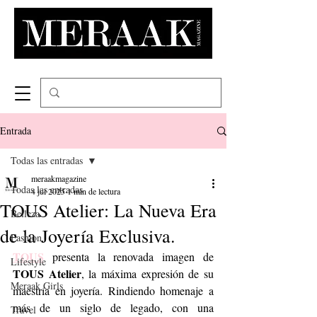
Entrada
Todas las entradas
meraakmagazine
Todas las entradas
4 jul 2025
1 min de lectura
TOUS Atelier: La Nueva Era
Belleza
de la Joyería Exclusiva.
Fashion
TOUS
 presenta la renovada imagen de 
Lifestyle
TOUS Atelier
, la máxima expresión de su 
Meraak Girls
maestría en joyería. Rindiendo homenaje a 
más de un siglo de legado, con una 
Travel