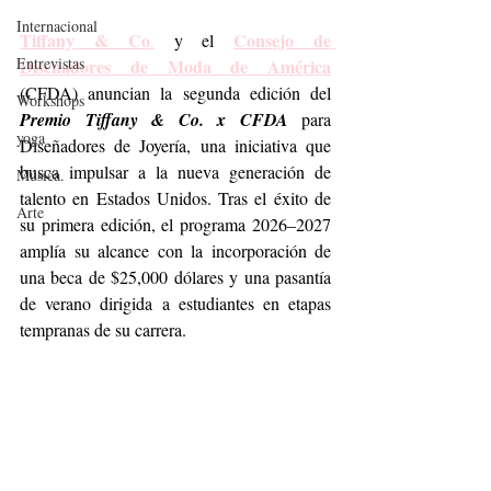
Internacional
Tiffany & Co
Consejo de 
.
 y el 
Entrevistas
Diseñadores de Moda de América
(CFDA) anuncian la segunda edición del 
Workshops
Premio Tiffany & Co. x CFDA
 para 
yoga
Diseñadores de Joyería, una iniciativa que 
busca impulsar a la nueva generación de 
Música.
talento en Estados Unidos. Tras el éxito de 
Arte
su primera edición, el programa 2026–2027 
amplía su alcance con la incorporación de 
una beca de $25,000 dólares y una pasantía 
de verano dirigida a estudiantes en etapas 
tempranas de su carrera.