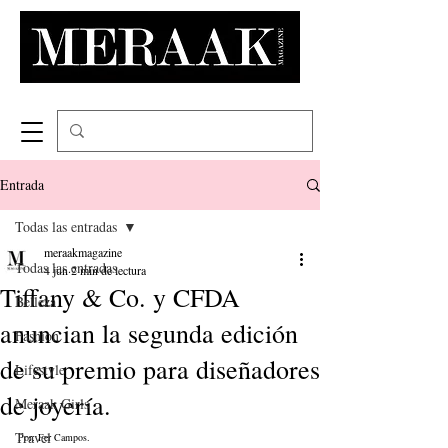
Entrada
Todas las entradas
meraakmagazine
Todas las entradas
4 jun
2 min de lectura
Tiffany & Co. y CFDA
Belleza
anuncian la segunda edición
Fashion
de su premio para diseñadores
Lifestyle
de joyería.
Meraak Girls
Travel
Por: Fer Campos.  