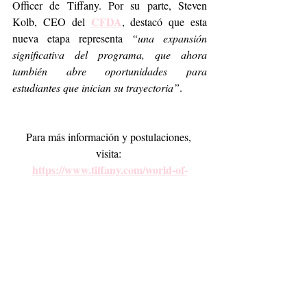
Officer de Tiffany. Por su parte, Steven 
CFDA
Kolb, CEO del 
, destacó que esta 
nueva etapa representa 
“una expansión 
significativa del programa, que ahora 
también abre oportunidades para 
estudiantes que inician su trayectoria”
.
Para más información y postulaciones, 
visita: 
https://www.tiffany.com/world-of-
tiffany/sustainability
Tiffany & Co.
CFDA
Premio Tiffany & Co. x CFDA
Jewerly Desing
Fashion
Internacional