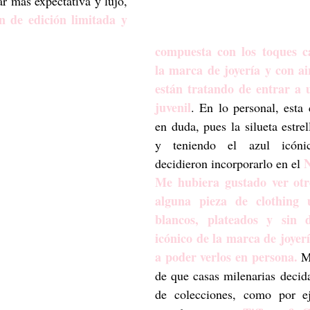
Por supuesto, para crear más expectativa y lujo, 
n de edición limitada y 
compuesta con los toques car
la marca de joyería y con air
están tratando de entrar a 
juvenil
. En lo personal, esta c
en duda, pues la silueta estre
y teniendo el azul icónic
N
decidieron incorporarlo en el 
Me hubiera gustado ver otro
alguna pieza de clothing u
blancos, plateados y sin d
icónico de la marca de joyerí
a poder verlos en persona.
 M
de que casas milenarias decida
de colecciones, como por ej