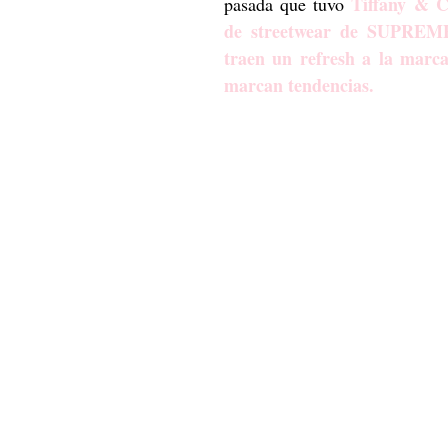
Tiffany & C
pasada que tuvo 
de streetwear de SUPREME,
traen un refresh a la marca
marcan tendencias. 