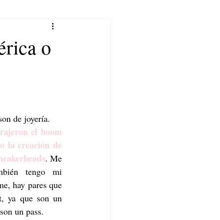
́rica o
n de joyería.
rajeron el boom 
 la creación de 
neakerheads
. Me 
mbién tengo mi 
me, hay pares que 
t, ya que son un 
 son un pass. 