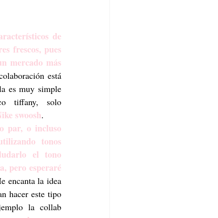
acterísticos de 
es frescos, pues 
un mercado más 
olaboración está 
lla es muy simple 
o tiffany, solo 
ike swoosh
. 
 par, o incluso 
tilizando tonos 
udarlo el tono 
a, pero esperaré 
e encanta la idea 
n hacer este tipo 
emplo la collab 