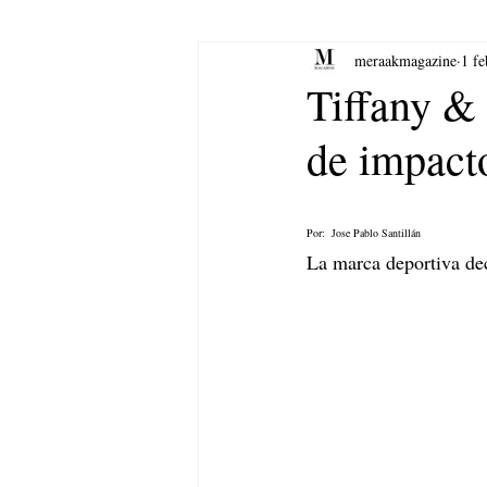
meraakmagazine
1 f
yoga
Música.
Arte
Tiffany & 
de impact
Por:  Jose Pablo Santillán 
La marca deportiva dec