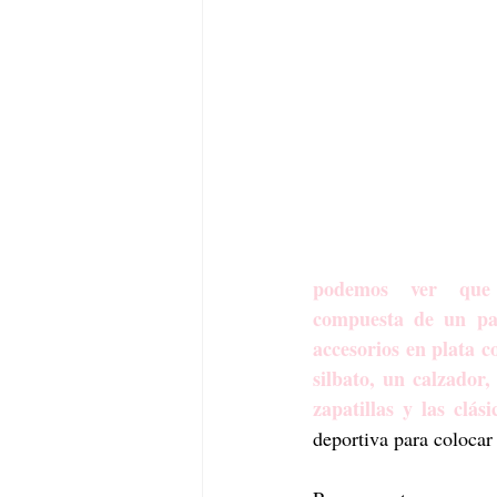
podemos ver que es
compuesta de un par
accesorios en plata c
silbato, un calzador,
zapatillas y las clási
deportiva para colocar 