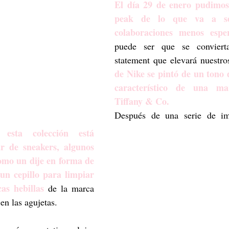
El día 29 de enero pudimos
peak de lo que va a se
colaboraciones menos espe
puede ser que se conviert
statement que elevará nuestros
de Nike se pintó de un tono d
característico de una mar
Tiffany & Co. 
ta colección está 
 de sneakers, algunos 
omo un dije en forma de 
 un cepillo para limpiar 
cas hebillas
 de la marca 
en las agujetas. 