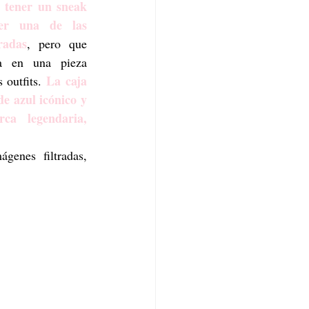
 tener un sneak 
r una de las 
radas
, pero que 
a en una pieza 
La caja 
 outfits. 
e azul icónico y 
ca legendaria, 
Después de una serie de imágenes filtradas, 