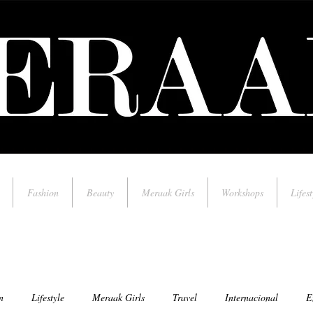
Fashion
Beauty
Meraak Girls
Workshops
Lifest
n
Lifestyle
Meraak Girls
Travel
Internacional
E