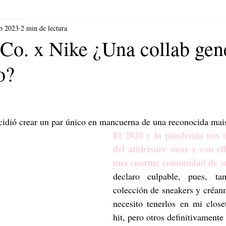
eb 2023
2 min de lectura
Co. x Nike ¿Una collab gene
o?
idió crear un par único en mancuerna de una reconocida maiso
El 2020 y la pandemia nos t
del athleisure wear y con ello
una enorme comunidad de s
declaro culpable, pues, ta
colección de sneakers y créan
necesito tenerlos en mi close
hit, pero otros definitivamente