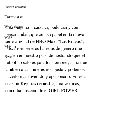
Internacional
Entrevistas
Workshops
Una mujer con carácter, poderosa y con 
personalidad, que con su papel en la nueva 
yoga
serie original de HBO Max; “Las Bravas”, 
Música.
busca romper esas barreras de género que 
existen en nuestro país, demostrando que el 
Arte
fútbol no sólo es para los hombres, si no que 
también a las mujeres nos gusta y podemos 
hacerlo más divertido y apasionado. En esta 
ocasión Key nos demostró, una vez más, 
cómo ha trascendido el GIRL POWER…