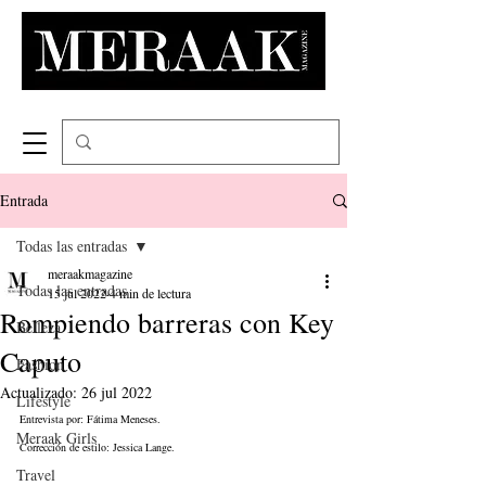
Entrada
Todas las entradas
meraakmagazine
Todas las entradas
15 jul 2022
4 min de lectura
Rompiendo barreras con Key
Belleza
Caputo
Fashion
Actualizado:
26 jul 2022
Lifestyle
Entrevista por: Fátima Meneses.
Meraak Girls
Corrección de estilo: Jessica Lange.
Travel