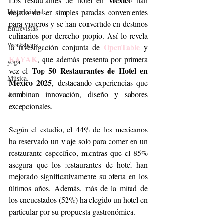
México
Los restaurantes de hotel en 
 han 
Internacional
dejado de ser simples paradas convenientes 
para viajeros y se han convertido en destinos 
Entrevistas
culinarios por derecho propio. Así lo revela 
Workshops
OpenTable
la investigación conjunta de 
 y 
KAYAK
, que además presenta por primera 
yoga
Top 50 Restaurantes de Hotel en 
vez el 
Música.
México 2025
, destacando experiencias que 
combinan innovación, diseño y sabores 
Arte
excepcionales.
Según el estudio, el 44% de los mexicanos 
ha reservado un viaje solo para comer en un 
restaurante específico, mientras que el 85% 
asegura que los restaurantes de hotel han 
mejorado significativamente su oferta en los 
últimos años. Además, más de la mitad de 
los encuestados (52%) ha elegido un hotel en 
particular por su propuesta gastronómica.