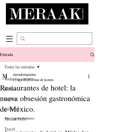
Entrada
Todas las entradas
meraakmagazine
Todas las entradas
25 ago 2025
2 min de lectura
Restaurantes de hotel: la
Belleza
nueva obsesión gastronómica
Fashion
de México.
Lifestyle
Meraak Girls
Por: Carolina Rodríguez.
Travel