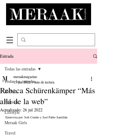
Entrada
Todas las entradas
meraakmagazine
Todas las entradas
15 jun 2022
3 min de lectura
Rebeca Schürenkämper “Más
Belleza
allá de la web”
Fashion
Actualizado:
26 jul 2022
Lifestyle
Entrevista por: Sofi Cureño y José Pablo Santillán
Meraak Girls
Travel