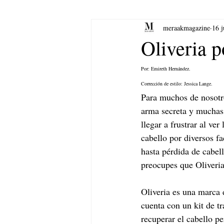
meraakmagazine
16 
yoga
Música.
Arte
Oliveria 
Por: Emireth Hernández.
Corrección de estilo: Jessica Lange.
Para muchos de nosotro
arma secreta y muchas
llegar a frustrar al ver
cabello por diversos fa
hasta pérdida de cabell
preocupes que Oliveria 
Oliveria es una marca
cuenta con un kit de tr
recuperar el cabello pe