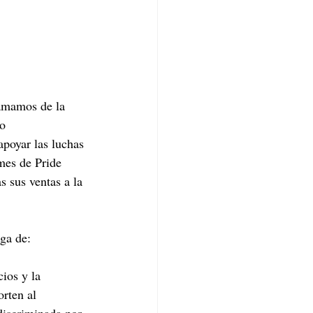
amamos de la 
o 
poyar las luchas 
mes de Pride 
s sus ventas a la 
ga de:
ios y la 
rten al 