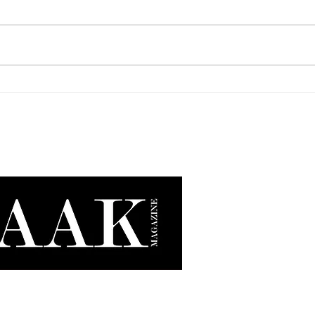
Just Cavalli x KIKO Milano: el
Todo 
glamour italiano se vuelve
skinc
salvaje este verano.
Bade