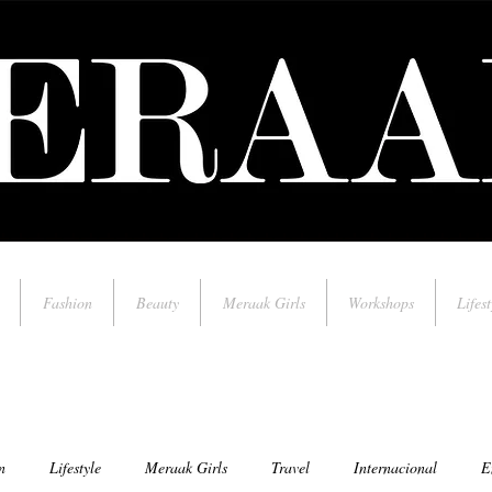
Fashion
Beauty
Meraak Girls
Workshops
Lifest
n
Lifestyle
Meraak Girls
Travel
Internacional
E