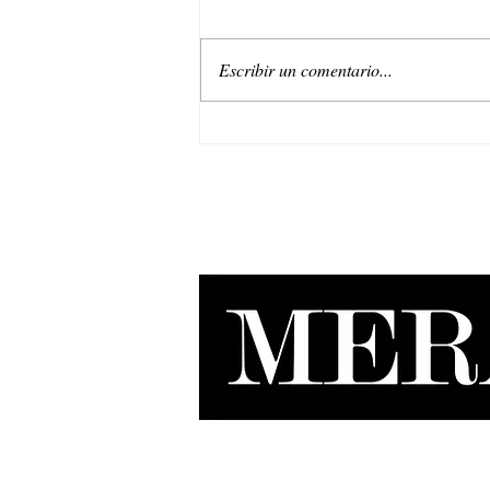
Escribir un comentario...
Belleza regenerativa: La nueva
era de Natura EKOS.