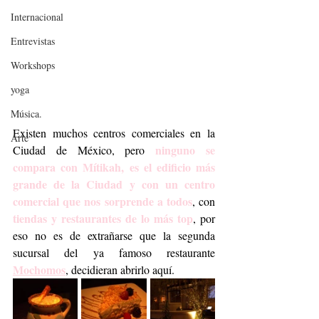
Internacional
Entrevistas
Workshops
yoga
Música.
Existen muchos centros comerciales en la 
Arte
ninguno se 
Ciudad de México, pero 
compara con Mítikah, es el edificio más 
grande de la Ciudad y con un centro 
comercial que nos sorprende a todos
, con 
tiendas y restaurantes de lo más top
, por 
eso no es de extrañarse que la segunda 
sucursal del ya famoso restaurante 
Mochomos
, decidieran abrirlo aquí. 