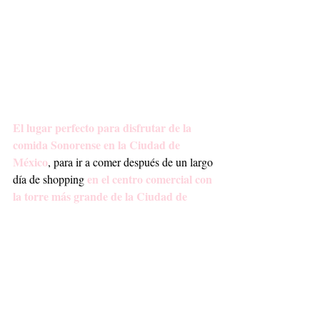
El lugar perfecto para disfrutar de la 
comida Sonorense en la Ciudad de 
México
, para ir a comer después de un largo 
en el centro comercial con 
día de shopping 
la torre más grande de la Ciudad de 
México. 
cdmx
Lifestyle
Mochomos
Lifestyle