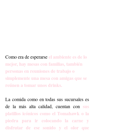
el ambiente es de lo 
Como era de esperarse 
mejor, hay mesas con familias, también 
personas en reuniones de trabajo o 
simplemente una mesa con amigas que se 
reúnen a tomar unos drinks.
La comida como en todas sus sucursales es 
sus 
de la más alta calidad, cuentan con 
platillos icónicos como el Tomahawk o la 
piedra para ir colocando la carne y 
disfrutar de ese sonido y el olor que 