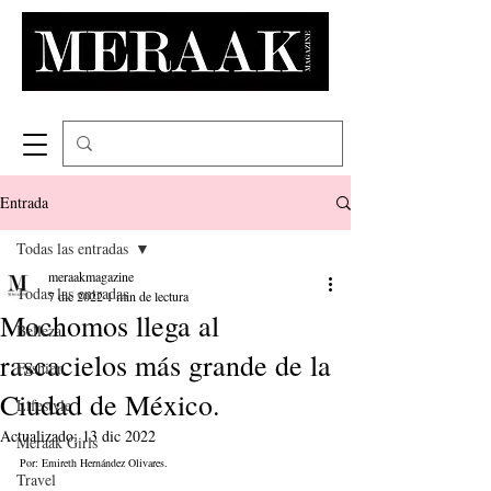
Entrada
Todas las entradas
meraakmagazine
Todas las entradas
7 dic 2022
1 min de lectura
Mochomos llega al
Belleza
rascacielos más grande de la
Fashion
Ciudad de México.
Lifestyle
Actualizado:
13 dic 2022
Meraak Girls
Por: Emireth Hernández Olivares.
Travel