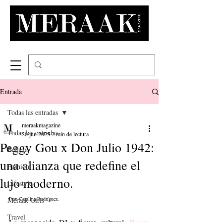
Entrada
Todas las entradas
meraakmagazine
Todas las entradas
20 jun 2025
2 min de lectura
Peggy Gou x Don Julio 1942:
Belleza
una alianza que redefine el
Fashion
lujo moderno.
Lifestyle
Meraak Girls
Por: Carolina Rodríguez.
Travel