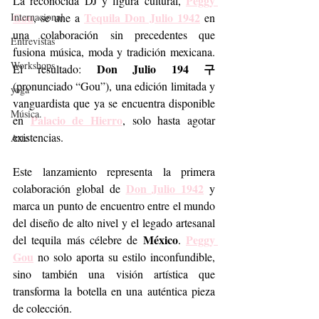
Peggy 
La reconocida DJ y figura cultural, 
Gou
Tequila Don Julio 1942
Internacional
, se une a 
 en 
una colaboración sin precedentes que 
Entrevistas
fusiona música, moda y tradición mexicana. 
Workshops
Don Julio 194 구
El resultado: 
(pronunciado “Gou”), una edición limitada y 
yoga
vanguardista que ya se encuentra disponible 
Música.
Palacio de Hierro
en 
, solo hasta agotar 
existencias.
Arte
Este lanzamiento representa la primera 
Don Julio 1942
colaboración global de 
 y 
marca un punto de encuentro entre el mundo 
del diseño de alto nivel y el legado artesanal 
México
Peggy 
del tequila más célebre de 
. 
Gou
 no solo aporta su estilo inconfundible, 
sino también una visión artística que 
transforma la botella en una auténtica pieza 
de colección.