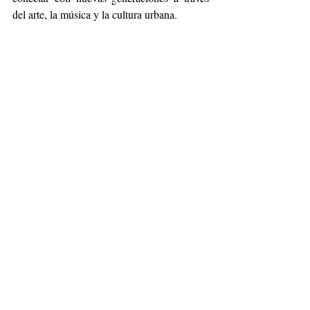
del arte, la música y la cultura urbana.
La edición limitada incluye solo 204 botellas 
de 750 ml, disponibles exclusivamente a 
Palacio de Hierro
través de 
.
Drinks
Tequila
Don Julio 1942
Peggy Gou
Palacio de Hierro
Lifestyle
Internacional
Entradas recientes
Ver todo