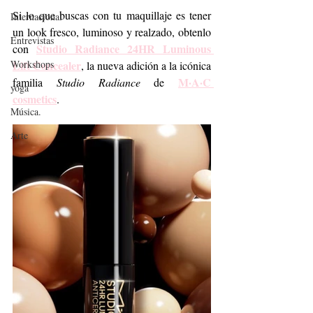
Si lo que buscas con tu maquillaje es tener 
Internacional
un look fresco, luminoso y realzado, obtenlo 
Entrevistas
Studio Radiance 24HR Luminous 
con 
Workshops
Lift Concealer
, la nueva adición a la icónica 
M·A·C 
familia 
Studio Radiance 
de
yoga
cosmetics
. 
Música.
Arte