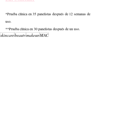
*Prueba clínica en 35 panelistas después de 12 semanas de 
uso.  
**Prueba clínica en 30 panelistas después de un uso. 
skincare
beauty
makeup
MAC
Studio Radiance 24HR Luminous Lift Concealer
Belleza
Entradas recientes
Ver todo