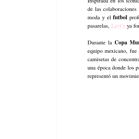
Inspirada en los icóni
de las colaboraciones
futbol
moda y el 
 prof
Levi’s
pasarelas, 
 ya fo
Copa Mun
Durante la 
equipo mexicano, fue qu
camisetas de concentr
una época donde los pa
representó un movimien