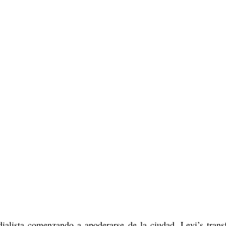
alista comenzando a apoderarse de la ciudad, Levi’s trans