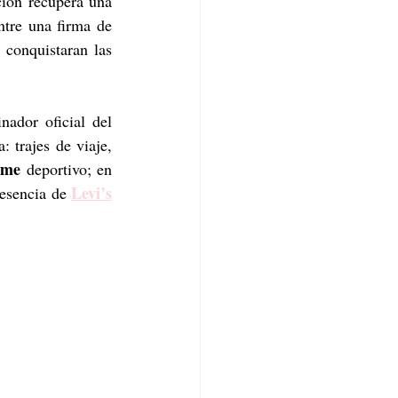
ación recupera una 
tre una firma de 
conquistaran las 
nador oficial del 
 trajes de viaje, 
rme
 deportivo; en 
Levi’s
resencia de 