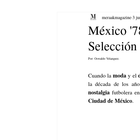
meraakmagazine
3 ju
yoga
Música.
Arte
México '78
Selección
Por: Oswaldo Velazquez. 
moda
Cuando la 
 y el 
nostalgia
Ciudad de México
.