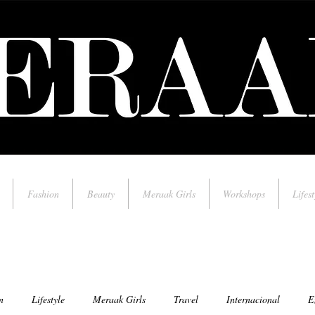
Fashion
Beauty
Meraak Girls
Workshops
Lifest
n
Lifestyle
Meraak Girls
Travel
Internacional
E