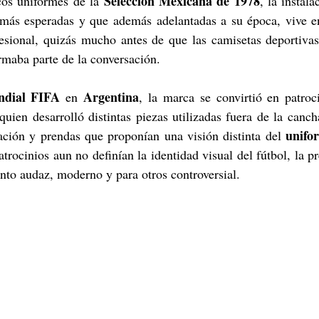
Selección Mexicana de 1978
cos uniformes de la 
, la instal
 más esperadas y que además adelantadas a su época, vive en
esional, quizás mucho antes de que las camisetas deportivas 
rmaba parte de la conversación.
dial FIFA
Argentina
 en 
, la marca se convirtió en patroci
ien desarrolló distintas piezas utilizadas fuera de la cancha:
unifo
ación y prendas que proponían una visión distinta del 
trocinios aun no definían la identidad visual del fútbol, la p
to audaz, moderno y para otros controversial.