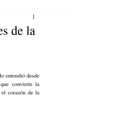
s de la
 lo entendió desde 
la década de los años setenta y ahora revive ese capítulo con una exhibición que convierte la 
 futbolera en una experiencia estética dentro de la tienda de Madero, en el corazón de la 