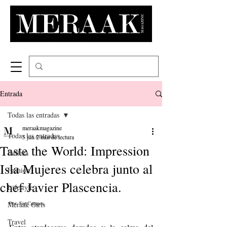
Entrada
Todas las entradas
meraakmagazine
Todas las entradas
5 jun
2 min de lectura
Taste the World: Impression
Belleza
Isla Mujeres celebra junto al
Fashion
chef Javier Plascencia.
Lifestyle
Meraak Girls
Por: Fer Campos. 
Travel