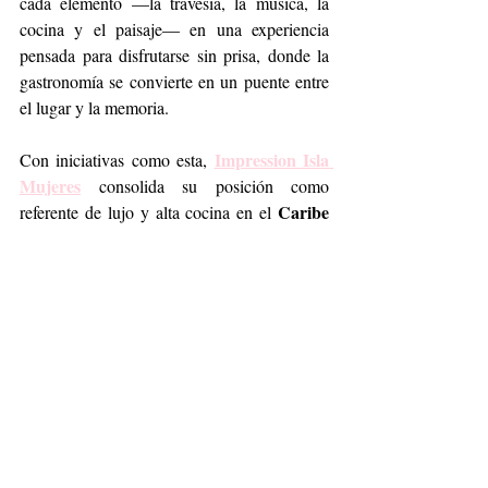
cada elemento —la travesía, la música, la 
cocina y el paisaje— en una experiencia 
pensada para disfrutarse sin prisa, donde la 
gastronomía se convierte en un puente entre 
el lugar y la memoria.
Impression Isla 
Con iniciativas como esta, 
Mujeres
 consolida su posición como 
Caribe
referente de lujo y alta cocina en el 
mexicano. El 
resort
 ya prepara la siguiente 
edición de 
Taste the World 2026
, 
programada para noviembre, donde 
próximamente se revelará al nuevo chef 
invitado.
Gastronomía
Travel
Caribe
Impression Isla Mujeres
Taste the World: México 2026
Lifestyle