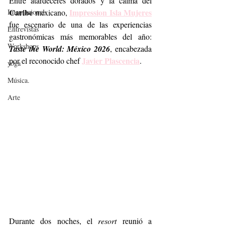
Entre atardeceres dorados y la calma del 
Caribe
Impression Isla Mujeres
Internacional
 mexicano, 
fue escenario de una de las experiencias 
Entrevistas
gastronómicas más memorables del año: 
Workshops
Taste the World: México 2026
, encabezada 
Javier Plascencia
por el reconocido chef 
.
yoga
Música.
Arte
Durante dos noches, el 
resort
 reunió a 