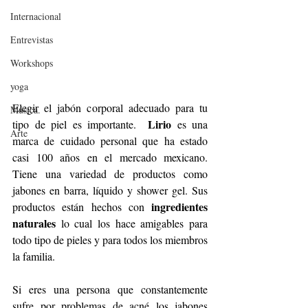
Internacional
Entrevistas
Workshops
yoga
Elegir el jabón corporal adecuado para tu 
Música.
Lirio
tipo de piel es importante.  
 es una 
Arte
marca de cuidado personal que ha estado 
casi 100 años en el mercado mexicano. 
Tiene una variedad de productos como 
jabones en barra, líquido y shower gel. Sus 
ingredientes 
productos están hechos con 
naturales
 lo cual los hace amigables para 
todo tipo de pieles y para todos los miembros 
la familia.  
Si eres una persona que constantemente 
sufre por problemas de acné los jabones 