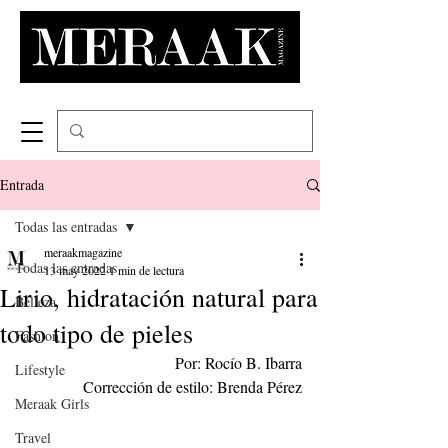
Entrada
Todas las entradas
meraakmagazine
Todas las entradas
13 may 2022
1 min de lectura
Lirio, hidratación natural para
Belleza
todo tipo de pieles
Fashion
Por: Rocío B. Ibarra
Lifestyle
Corrección de estilo: Brenda Pérez
Meraak Girls
Travel