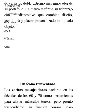
de varita de doble extremo más innovador de 
Internacional
su portafolio. La marca reafirma su liderazgo 
Entrevistas
con un dispositivo que combina diseño, 
tecnología y placer personalizado en un solo 
Workshops
objeto.
yoga
Música.
Arte
Un ícono reinventado. 
varitas masajeadoras
Las 
 nacieron en las 
décadas de los 60 y 70 como herramientas 
para aliviar músculos tensos, pero pronto 
trascendieron su función original para 