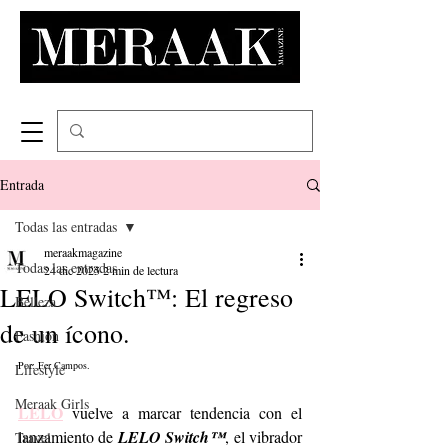
Entrada
Todas las entradas
meraakmagazine
Todas las entradas
24 dic 2025
2 min de lectura
LELO Switch™: El regreso
Belleza
de un ícono.
Fashion
Por: Fer Campos. 
Lifestyle
Meraak Girls
LELO
 vuelve a marcar tendencia con el 
lanzamiento de 
LELO Switch™
, el vibrador 
Travel