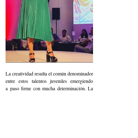
La creatividad resulta el común denominador 
entre estos talentos juveniles emergiendo 
a
paso firme con mucha determinación. La 
inclusión va tornándose con fuerza y el 
paradigma
se vuelve menor. Metas que 
parecían inalcanzables ahora son lo contrario 
tomando retos
alcanzando nuevas alturas de 
éxito y realización personal.