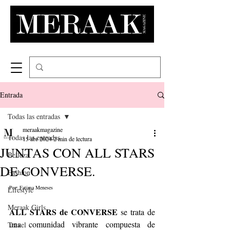
Entrada
Todas las entradas
meraakmagazine
Todas las entradas
15 abr 2024
2 min de lectura
JUNTAS CON ALL STARS
Belleza
DE CONVERSE.
Fashion
Por: Fatima Meneses
Lifestyle
Meraak Girls
ALL STARS de CONVERSE 
se trata de 
una comunidad vibrante compuesta de 
Travel