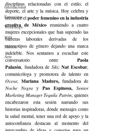
disciplinas
relacionadas con el estilo, el 
Internacional
deporte, el arte y la música. Hoy celebra y 
Entrevistas
poder
femenino en la industria 
reconoce el 
creativa de México
 reuniendo a cuatro 
Workshops
mujeres excepcionales que
han superado las 
yoga
barreras laborales derivadas de los 
estereotipos de género dejando una
marca 
Música.
indeleble. Nos sentamos a escuchar este 
Arte
Paola 
conversatorio entre 
Palazón
Nat Escobar
,
fundadora de 
Siki; 
, 
comunicóloga y promotora de talento en 
Mariana
Maduro,
Ocesa
;
 fundadora de 
 Pao Espinosa,
Noche Negra 
y
Senior 
Marketing Manager Tequila
Patrón
,
quienes 
encabezaron esta sesión narrando sus 
historias inspiradoras, dónde
mensajes como 
la salud mental, tener una red de apoyo y la 
autoconfianza destacan al
momento del 
intercambio de ideas y consejos para un 