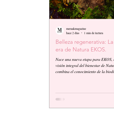
meraakmagazine
hace 2 días
1 min de lectura
Belleza regenerativa: L
era de Natura EKOS.
Nace una nueva etapa para EKOS, 
visión integral del bienestar de Nat
combina el conocimiento de la biod
amazónica con la innovación biocos
científica. EKOS presenta una plat
alto desempeño diseñada para ofrec
resultados visibles, eficacia compro
una experiencia sensorial de calidad
respondiendo a las exigencias de un