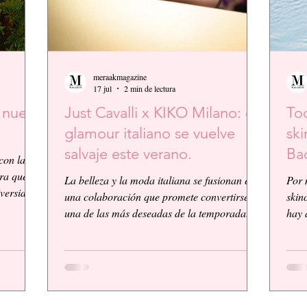
meraakmagazine
17 jul
2 min de lectura
a nueva
Just Cavalli x KIKO Milano: el
Tod
glamour italiano se vuelve
ski
salvaje este verano.
Ba
con la
ura que
La belleza y la moda italiana se fusionan en
Por 
iversidad
una colaboración que promete convertirse en
skin
mética y
una de las más deseadas de la temporada.
hay 
aforma de
KIKO Milano, reconocida firma de
lo ú
er
cosméticos italiana, presenta su primera
simp
bada y
colaboración global junto a la icónica casa
Adva
,
de moda Just Cavalli, dando vida a una
Pépt
colección vibrante, audaz y llena de