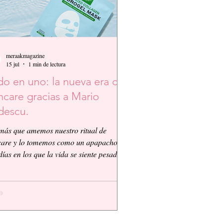
meraakmagazine
15 jul
1 min de lectura
o en uno: la nueva era del
ncare gracias a Mario
descu.
más que amemos nuestro ritual de
care y lo tomemos como un apapacho,
días en los que la vida se siente pesada y
nico que queremos es que todo sea más
le, así que Mario Badescu nos propone
nced Collagen Hydrogel Mask con
idos, Ácido Hialurónico y Niacinamida.