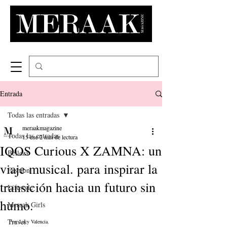
Entrada
Todas las entradas
meraakmagazine
Todas las entradas
15 ene
2 min de lectura
IQOS Curious X ZAMNA: un
Belleza
viaje musical. para inspirar la
Fashion
transición hacia un futuro sin
Lifestyle
humo.
Meraak Girls
Travel
Por: Lucy Valencia. 