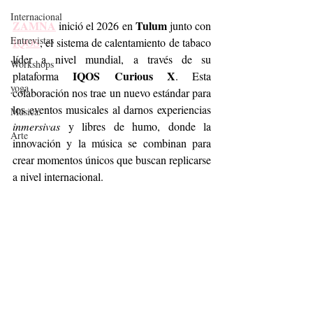
Internacional
ZAMNA
Tulum
 inició el 2026 en 
 junto con 
Entrevistas
IQOS
, el sistema de calentamiento de tabaco 
líder a nivel mundial, a través de su 
Workshops
 IQOS Curious X
plataforma
. Esta 
yoga
colaboración nos trae un nuevo estándar para 
los eventos musicales al darnos experiencias 
Música.
inmersivas
 y libres de humo, donde la 
Arte
innovación y la música se combinan para 
crear momentos únicos que buscan replicarse 
a nivel internacional.