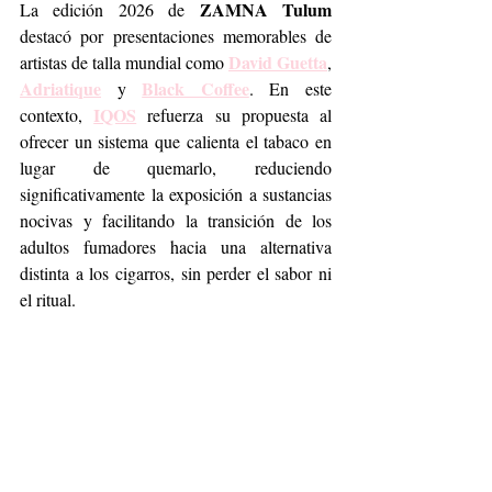
ZAMNA Tulum
La edición 2026 de 
destacó por presentaciones memorables de 
David Guetta
artistas de talla mundial como 
,  
Adriatique
Black Coffee
 y 
. En este 
IQOS
contexto, 
 refuerza su propuesta al 
ofrecer un sistema que calienta el tabaco en 
lugar de quemarlo, reduciendo 
significativamente la exposición a sustancias 
nocivas y facilitando la transición de los 
adultos fumadores hacia una alternativa 
distinta a los cigarros, sin perder el sabor ni 
el ritual.
Música
Festival
IQOS Curious
ZAMNA
Tulum
Lifestyle
Música.