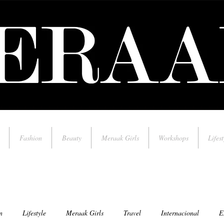
Fashion
Beauty
Meraak Girls
Workshops
Lifest
n
Lifestyle
Meraak Girls
Travel
Internacional
E