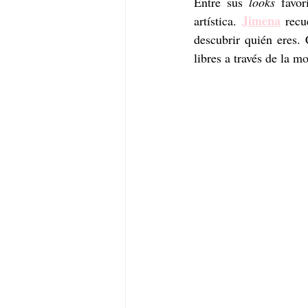
Entre sus 
looks
 favo
Jimena
artística. 
 recu
descubrir quién eres.
libres a través de la m