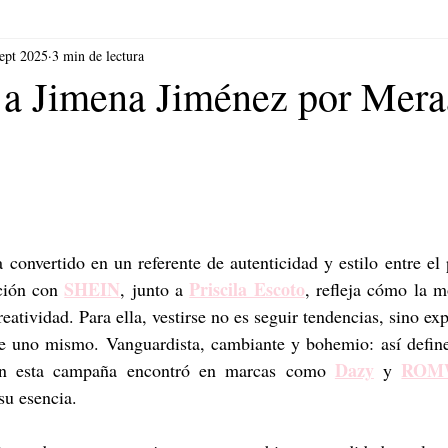
ept 2025
3 min de lectura
a a Jimena Jiménez por Mer
.
a convertido en un referente de autenticidad y estilo entre el 
SHEIN
Priscila Escoto
ción con 
, junto a 
, refleja cómo la m
reatividad. Para ella, vestirse no es seguir tendencias, sino ex
de uno mismo. Vanguardista, cambiante y bohemio: así define 
Dazy
ROM
 En esta campaña encontró en marcas como 
 y 
su esencia. 