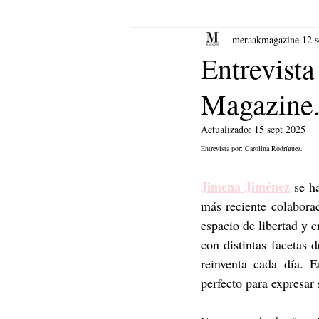
meraakmagazine
12 s
yoga
Música.
Arte
Entrevist
Magazine
Actualizado:
15 sept 2025
Entrevista por: Carolina Rodríguez.
Jimena Jiménez
 se h
más reciente colabora
espacio de libertad y c
con distintas facetas 
reinventa cada día.
perfecto para expresar 