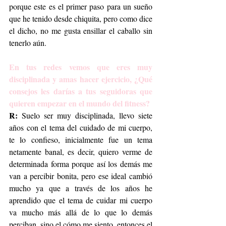
porque este es el primer paso para un sueño 
que he tenido desde chiquita, pero como dice 
el dicho, no me gusta ensillar el caballo sin 
tenerlo aún.
En tus redes vemos que eres muy 
disciplinada y amas hacer ejercicio, ¿Qué 
consejos les darías a tus seguidoras que 
quieren empezar en el mundo del fitness?
R:
 Suelo ser muy disciplinada, llevo siete 
años con el tema del cuidado de mi cuerpo, 
te lo confieso, inicialmente fue un tema 
netamente banal, es decir, quiero verme de 
determinada forma porque así los demás me 
van a percibir bonita, pero ese ideal cambió 
mucho ya que a través de los años he 
aprendido que el tema de cuidar mi cuerpo 
va mucho más allá de lo que lo demás 
perciban, sino el cómo me siento, entonces el 