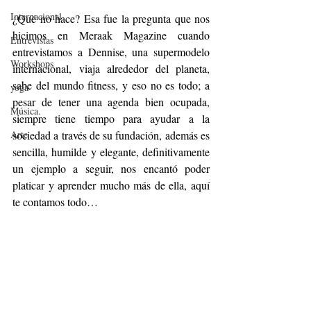
Internacional
¿Qué no hace? Esa fue la pregunta que nos 
hicimos en Meraak Magazine cuando 
Entrevistas
entrevistamos a Dennise, una supermodelo 
Workshops
internacional, viaja alrededor del planeta, 
sabe del mundo fitness, y eso no es todo; a 
yoga
pesar de tener una agenda bien ocupada, 
Música.
siempre tiene tiempo para ayudar a la 
Arte
sociedad a través de su fundación, además es 
sencilla, humilde y elegante, definitivamente 
un ejemplo a seguir, nos encantó poder 
platicar y aprender mucho más de ella, aquí 
te contamos todo…