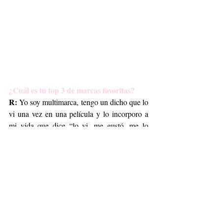
¿Cuál es tu top 3 de marcas favoritas?
R:
 Yo soy multimarca, tengo un dicho que lo 
vi una vez en una película y lo incorporo a 
mi vida que dice “lo vi, me gustó, me lo 
probé, me quedó, me lo llevé”, si tu me 
preguntas si tengo algo que digo bueno si me 
encanta es Carolina Herrera, me parece muy 
sobria, muy elegante, pero yo defino mi 
estilo muy versátil, un día puedo ser muy 
elegante, otro día puedo ser más casual, mi 
top tres de marcas: amo Louis Vuitton, 
Dolce Gabbana y Carolina Herrera.