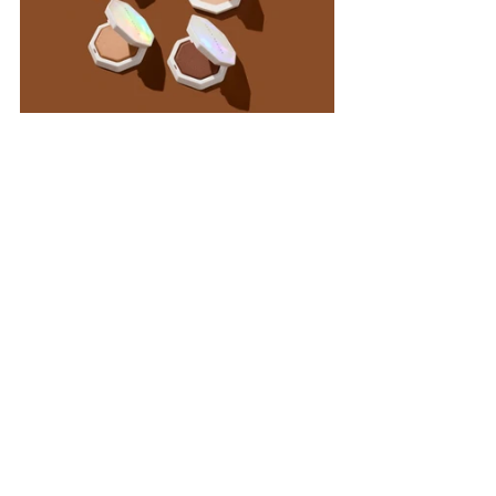
Fenty 
Hemos ya probado anteriormente que 
Beauty 
es garantía para el maquillaje, 
Rihanna nos sigue sorprendiendo.
¡Combina Demi'Glo’ Light-Diffusing 
Highlighter
NUEVO
Precisión 
 con el 
, 
Highlighter Brush 135 
brillo suave 
para un 
y difuminado!
 Las cerdas suaves y punta 
fina de la brocha no alteran el maquillaje y 
garantizan una aplicación precisa.
probarlos ya
must 
No olvides 
, pues será el 
en tu look de verano
.