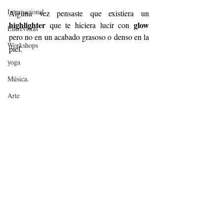
Internacional
Alguna vez pensaste que existiera un 
highlighter
glow
 que te hiciera lucir con 
Entrevistas
pero no en un acabado grasoso o denso en la 
Workshops
piel.
yoga
Música.
Arte