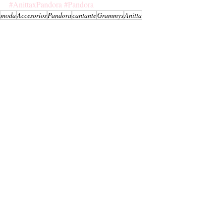
#AnittaxPandora
#Pandora
moda
Accesorios
Pandora
cantante
Grammys
Anitta
Fashion
Entradas recientes
Ver todo