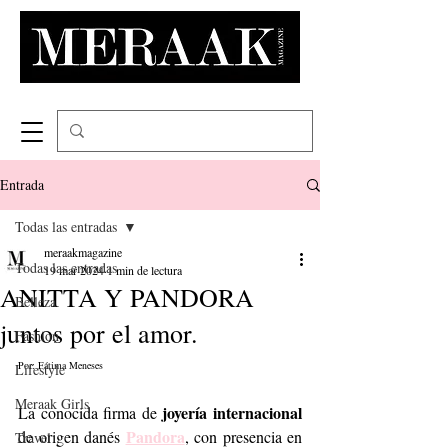
Entrada
Todas las entradas
meraakmagazine
Todas las entradas
19 mar 2024
1 min de lectura
ANITTA Y PANDORA
Belleza
juntos por el amor.
Fashion
Por: Fátima Meneses
Lifestyle
Meraak Girls
joyería internacional
La conocida firma de 
Pandora
de origen danés 
, con presencia en 
Travel