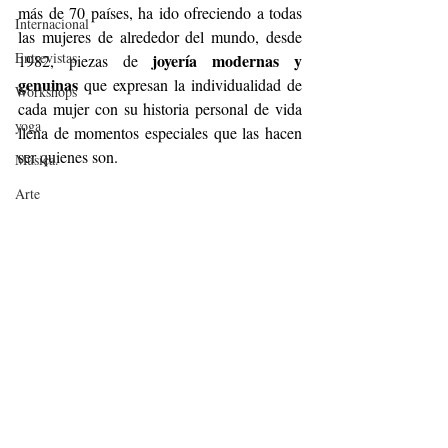
más de 70 países, ha ido ofreciendo a todas 
Internacional
las mujeres de alrededor del mundo, desde 
Entrevistas
 joyería modernas y 
1982, piezas de
genuinas
 que expresan la individualidad de 
Workshops
cada mujer con su historia personal de vida 
yoga
llena de momentos especiales que las hacen 
ser quienes son.
Música.
Arte