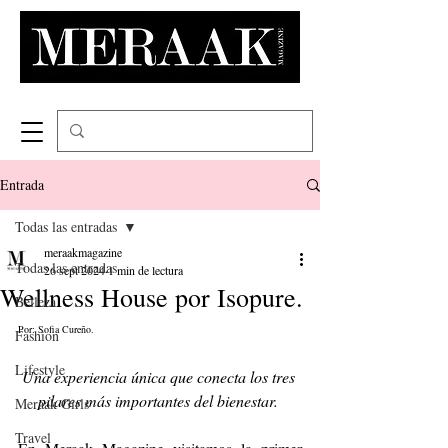
Entrada
Todas las entradas
meraakmagazine
Todas las entradas
26 sept 2024
1 min de lectura
Wellness House por Isopure.
Belleza
Por: Sofia Cureño.
Fashion
Lifestyle
Una experiencia única que conecta los tres 
pilares más importantes del bienestar. 
Meraak Girls
Travel