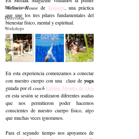
En Meraak Magazine visitamos la primer 
Isopure
Internacional
Wellness House
 de 
, una práctica 
que une los tres pilares fundamentales del 
Entrevistas
bienestar físico, mental y espiritual. 
Workshops
yoga
Música.
Arte
En esta experiencia comenzamos a conectar 
yoga
con nuestro cuerpo con una  clase de 
Fabián Montes de Oca
guiada por el 
coach
en esta sesión se realizaron diferentes asañas 
que nos permitieron poder hacernos 
conscientes de nuestro cuerpo físico, algo 
que muchas veces ignoramos.
Para el segundo tiempo nos apoyamos de 