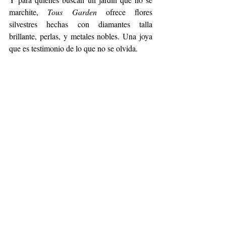
marchite, 
Tous Garden
 ofrece flores 
silvestres hechas con diamantes talla 
brillante, perlas, y metales nobles. Una joya 
que es testimonio de lo que no se olvida.
Porque ser madre no es llegar a un destino. 
Es disfrutar del camino, paso a paso, día a 
día. Y en ese viaje, el mejor regalo es estar 
presentes. Con amor. Con belleza. Con joyas 
que narran historias.
Fashion
Accesorios
joyería
Tous
Día de las Madres
Belleza