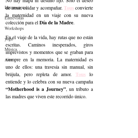
No hay mapa ni destino fijo. Solo el deseo 
Tous
Internacional
de amar, cuidar y acompañar. 
 convierte 
la maternidad en un viaje con su nueva 
Entrevistas
Día de la Madre
colección para el 
.
Workshops
En el viaje de la vida, hay rutas que no están 
yoga
escritas. Caminos inesperados, giros 
Música.
imprevistos y momentos que se graban para 
siempre en la memoria. La maternidad es 
Arte
uno de ellos: una travesía sin manual, sin 
Tous
brújula, pero repleta de amor. 
 lo 
entiende y lo celebra con su nueva campaña 
“Motherhood is a Journey”
, un tributo a 
las madres que viven este recorrido único.