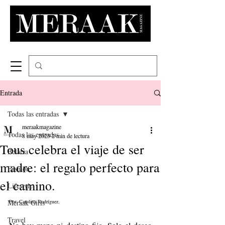
Entrada
Todas las entradas
meraakmagazine
Todas las entradas
8 may 2025
2 min de lectura
Tous celebra el viaje de ser
Belleza
madre: el regalo perfecto para
Fashion
el camino.
Lifestyle
Meraak Girls
Por: Carolina Rodríguez.
Travel