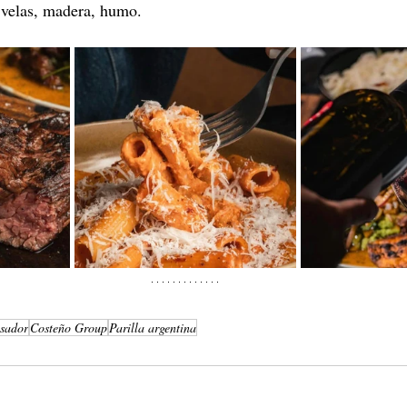
 velas, madera, humo. 
Asador
Costeño Group
Parilla argentina