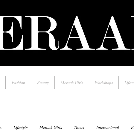
Fashion
Beauty
Meraak Girls
Workshops
Lifest
n
Lifestyle
Meraak Girls
Travel
Internacional
E