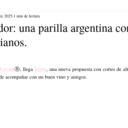
dic 2025
1 min de lectura
or: una parilla argentina co
lianos.
 Group
Tigre
Ⓡ, llega 
, una nueva propuesta con cortes de al
e acompañar con un buen vino y amigos.  