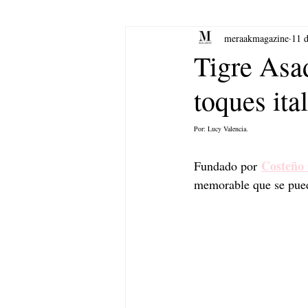
meraakmagazine
11 
yoga
Música.
Arte
Tigre Asad
toques ita
Por: Lucy Valencia.
Costeño
Fundado por 
memorable que se pued