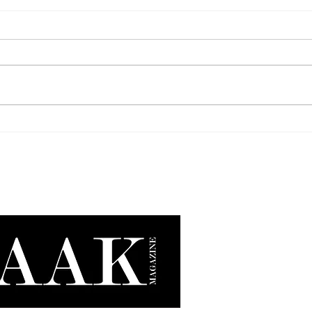
Oatly x Nespresso: Disfruta tu
Nothi
iced coffee de manera única.
una n
su ec