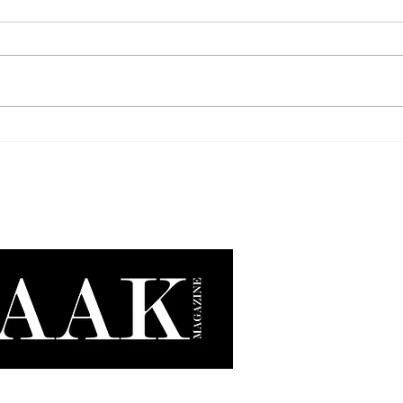
Oatly x Nespresso: Disfruta tu
Nothi
iced coffee de manera única.
una n
su ec