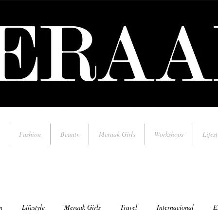
Fashion
Beauty
Meraak Girls
Workshops
Lifest
n
Lifestyle
Meraak Girls
Travel
Internacional
E