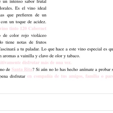
 un intenso sabor frutal 
lorales. Es el vino ideal 
nas que prefieren de un 
 con un toque de acidez.  
vino tinto 120 Cabernet 
 de color rojo violáceo 
do tiene notas de frutos 
fascinará a tu paladar. Lo que hace a este vino especial es qu
 aromas a vainilla y clavo de olor y tabaco. 
nitivamente disfrutar más de una vez.
Santa Rita
no de 
? Si aún no lo has hecho anímate a probar s
en compañía de tus amigos, familia o pare
pena disfrutar 