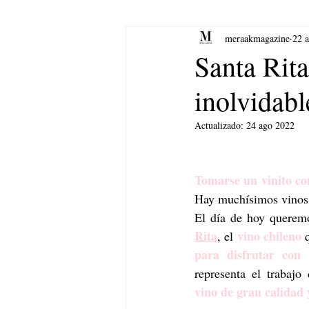
meraakmagazine
22 
yoga
Música.
Arte
Santa Rita
inolvidabl
Actualizado:
24 ago 2022
Tomarse un vinito c
Hay muchísimos vinos d
El día de hoy queremo
Rita
vino chileno
, el 
 
para disfrutar con
representa el trabajo
vino de gran calidad 