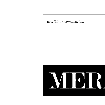
Escribir un comentario...
Belleza regenerativa: La nueva
era de Natura EKOS.