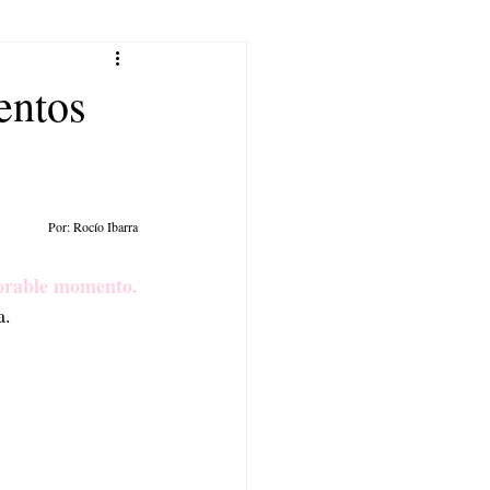
entos
Por: Rocío Ibarra
orable momento.
a. 