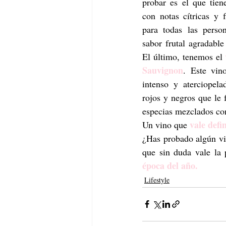
probar es el
que tiene
con notas cítricas y f
para todas las perso
sabor frutal agradable
El último, tenemos el 
Sauvignon
. Este vino
intenso y aterciopela
rojos y negros que le 
especias mezclados con
vale defi
Un vino que 
¿Has probado algún vi
que sin duda vale la 
época del año.
Lifestyle