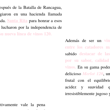
espués de la Batalla de Rancagua, 
ugiaron en una hacienda llamada 
Santa Rita
da. 
 para honrar a esos 
 lucharon por la independencia de 
su nueva línea de vinos 120.  
 vi
Además de ser un
entre los catadores má
destacar de la
sabido 
por su sabor, calidad
vinos.
 En su gama podem
delicioso
Merlot 120
, un
frutal con el equilibri
acidez y suavidad q
irresistiblemente jugoso y
tivamente vale la pena 