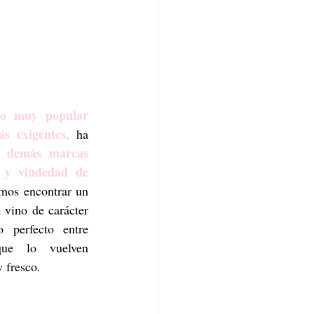
no muy popular 
s exigentes,
 ha 
s demás marcas 
 y viudedad de 
os encontrar un 
 vino de carácter 
o perfecto entre 
ue lo vuelven 
 fresco. 