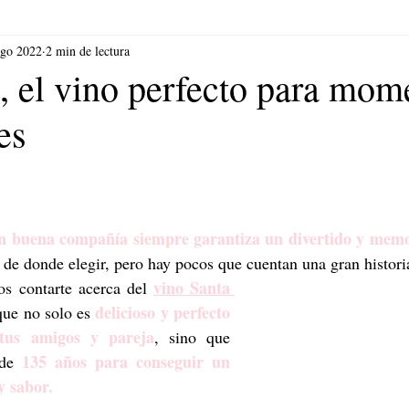
ago 2022
2 min de lectura
, el vino perfecto para mom
es
on buena compañía siempre garantiza un divertido y mem
e donde elegir, pero hay pocos que cuentan una gran histori
vino Santa 
s contarte acerca del 
delicioso y perfecto 
que no solo es 
 tus amigos y pareja
, sino que 
135 años para conseguir un 
 de 
y sabor.