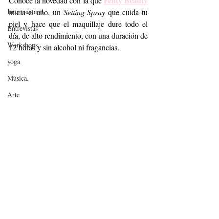
Fenty Beauty
Conoce la novedad con la que 
Internacional
inicia el año, un 
Setting Spray
 que cuida tu 
piel y hace que el maquillaje dure todo el 
Entrevistas
día, de alto rendimiento, con una duración de 
Workshops
12 horas y sin alcohol ni fragancias. 
yoga
Música.
Arte