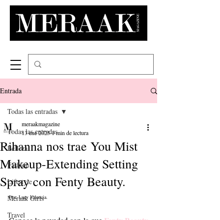
Entrada
Todas las entradas
meraakmagazine
Todas las entradas
13 ene 2025
1 min de lectura
Rihanna nos trae You Mist
Belleza
Makeup-Extending Setting
Fashion
Spray con Fenty Beauty.
Lifestyle
Meraak Girls
Por: Lucy Valencia.
Travel