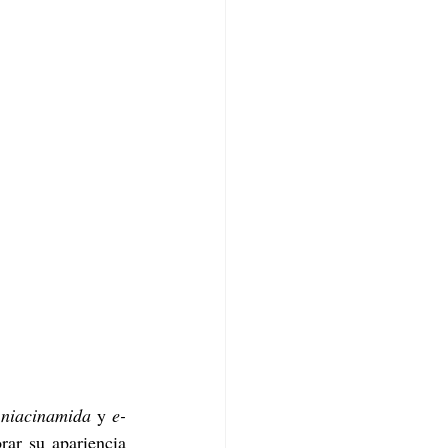
 
niacinamida
 y 
e-
ar su apariencia 