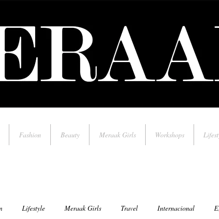
Fashion
Beauty
Meraak Girls
Workshops
Lifest
n
Lifestyle
Meraak Girls
Travel
Internacional
E