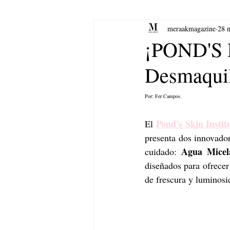
meraakmagazine
28 
yoga
Música.
Arte
¡POND'S R
Desmaquil
Por: Fer Campos.
Pond's Skin Instit
El 
presenta dos innovado
Agua Micel
cuidado: 
diseñados para ofrecer
de frescura y luminosi