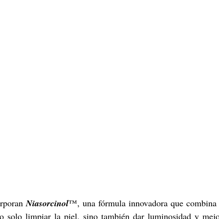
rporan 
Niasorcinol
™, una fórmula innovadora que combina
o solo limpiar la piel, sino también dar luminosidad y mejor