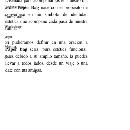
Diseñada para acompañarnos en nuestro día 
Paper Bag
Internacional
a día, 
 nace con el propósito de 
convertirse en un símbolo de identidad 
Entrevistas
estética que acompañe cada paso de nuestra 
Workshops
rutina. 
yoga
Si pudiéramos definir en una oración a 
Música.
Paper bag
 sería: pura estética funcional, 
pues debido a su amplio tamaño, la puedes 
Arte
llevar a todos lados, desde un viaje o una 
date con tus amigas.