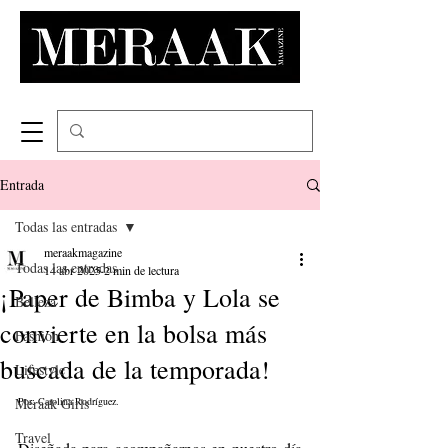
Entrada
Todas las entradas
meraakmagazine
Todas las entradas
14 abr 2025
2 min de lectura
¡Paper de Bimba y Lola se
Belleza
convierte en la bolsa más
Fashion
buscada de la temporada!
Lifestyle
Meraak Girls
Por: Carolina Rodríguez.
Travel