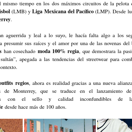
sbol 
Liga Mexicana del Pacífico 
(LMB) y 
(LMP). Desde lu
errey
.
n aguerrida y leal a lo suyo, le hacía falta algo a los se
a presumir sus raíces y el amor por una de las novenas del 
s
moda 100% regia
 han cosechado 
, que demostrara la pasi
 sultán”, apegada a las tendencias del streetwear para combi
ontexto.
outfits regios
, ahora es realidad gracias a una nueva alianza
s de Monterrey, que se traduce en el lanzamiento de
das con el sello y calidad inconfundibles de l
le
 desde hace más de 100 años.