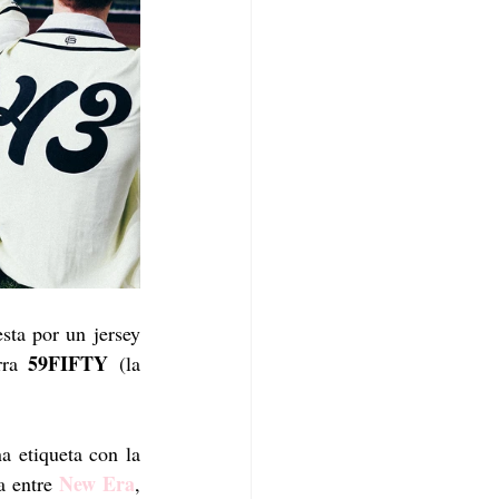
sta por un jersey 
59FIFTY
ra 
 (la 
a etiqueta con la 
 New Era
a entre
, 