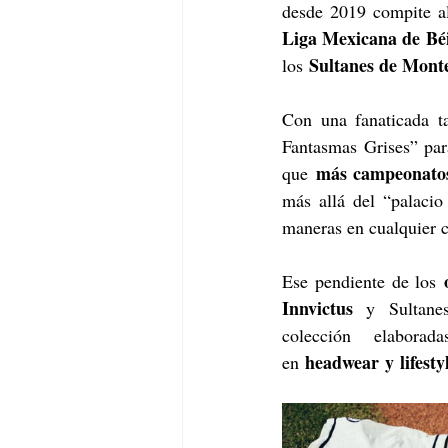
Liga Mexicana de Béi
 Sultanes de Mont
los
Con una fanaticada ta
Fantasmas Grises” par
más campeonato
que 
más allá del “palacio
maneras en cualquier c
 
Ese pendiente de los
Innvictus
 y Sultane
colección elabora
headwear y lifesty
en 