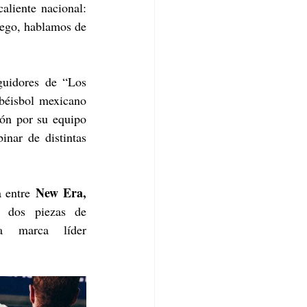
desde 2019 compite al mismo tiempo en los dos máximos circuitos de la pelota caliente nacional: 
ego, hablamos de 
guidores de “Los 
béisbol mexicano 
ón por su equipo 
nar de distintas 
 New Era, 
 entre
 dos piezas de 
a marca líder 