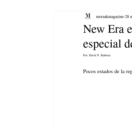
meraakmagazine
28 
yoga
Música.
Arte
New Era e
especial d
Por: David N. Barboza
Pocos estados de la rep