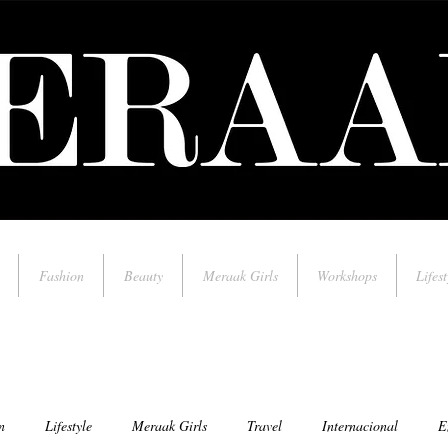
Fashion
Beauty
Meraak Girls
Workshops
Lifest
n
Lifestyle
Meraak Girls
Travel
Internacional
E