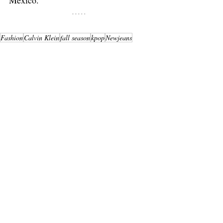
México.
Fashion
Calvin Klein
fall season
kpop
Newjeans
Fashion
Internacional
Entradas recientes
Ver todo