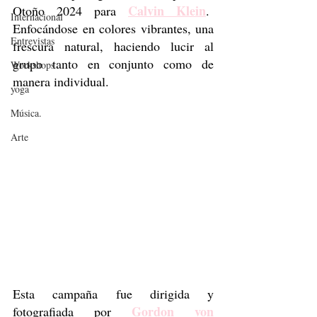
Calvin Klein
Otoño 2024 para 
.  
Internacional
Enfocándose en colores vibrantes, una 
Entrevistas
frescura natural, haciendo lucir al 
grupo tanto en conjunto como de 
Workshops
manera individual.
yoga
Música.
Arte
Esta campaña fue dirigida y 
Gordon von 
fotografiada por 