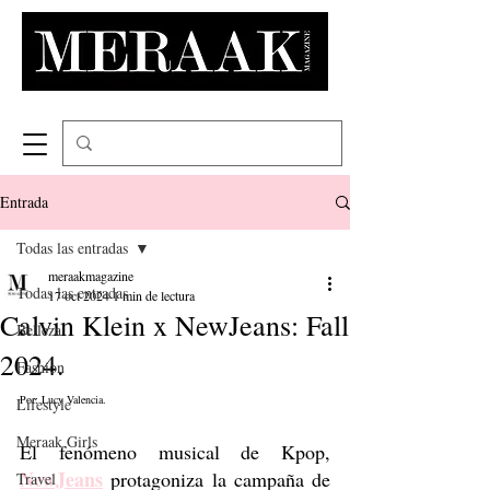
Entrada
Todas las entradas
meraakmagazine
Todas las entradas
17 oct 2024
1 min de lectura
Calvin Klein x NewJeans: Fall
Belleza
2024.
Fashion
Por: Lucy Valencia. 
Lifestyle
Meraak Girls
El fenómeno musical de Kpop, 
NewJeans
 protagoniza la campaña de 
Travel