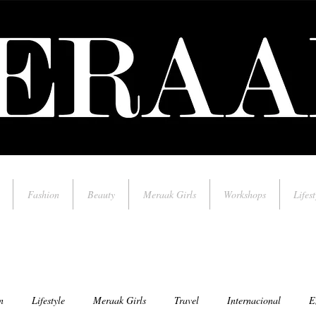
Fashion
Beauty
Meraak Girls
Workshops
Lifest
n
Lifestyle
Meraak Girls
Travel
Internacional
E