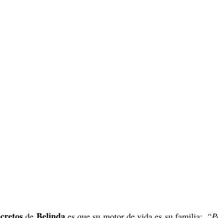
cretos
Belinda
 de 
 es que su motor de vida es su familia:  
“Pa