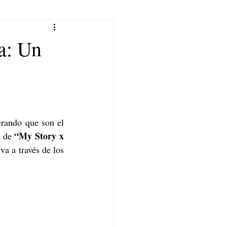
a: Un
rando que son el 
“My Story x 
l de 
a a través de los 