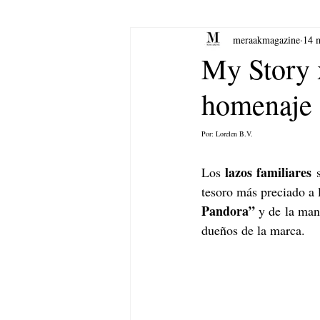
meraakmagazine
14 
yoga
Música.
Arte
My Story 
homenaje a
Por: Lorelen B.V. 
lazos familiares
Los 
 
tesoro más preciado a 
Pandora”
 y de la man
dueños de la marca. 