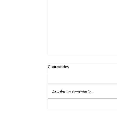
Comentarios
Escribir un comentario...
Endless Days: Un verano infinito
con Stradivarius.