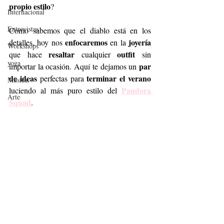
propio estilo
? 
Internacional
Entrevistas
Como sabemos que el diablo está en los 
enfocaremos
joyería
detalles, hoy nos 
 en la 
Workshops
resaltar
outfit
que hace 
 cualquier 
 sin 
yoga
 par 
importar la ocasión. Aquí te dejamos un
de ideas 
terminar el verano
perfectas para 
Música.
Pandora 
luciendo al más puro estilo del 
Arte
Squad
.