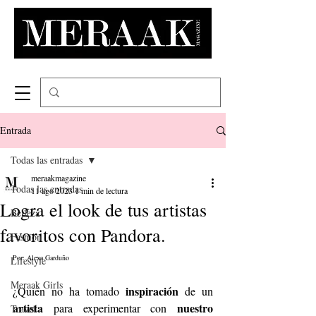
Entrada
Todas las entradas
meraakmagazine
Todas las entradas
11 ago 2023
1 min de lectura
Logra el look de tus artistas
Belleza
favoritos con Pandora.
Fashion
Por: Alexa Garduño
Lifestyle
Meraak Girls
 inspiración
¿Quién no ha tomado
 de un 
artista
 nuestro 
 para experimentar con
Travel