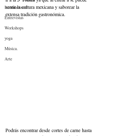
sentir la cultura mexicana y saborear la 
Internacional
extensa tradición gastronómica. 
Entrevistas
Workshops
yoga
Música.
Arte
Podrás encontrar desde cortes de carne hasta 