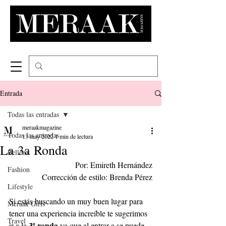
Entrada
Todas las entradas
meraakmagazine
Todas las entradas
13 may 2022
1 min de lectura
La 3a Ronda
Belleza
Por: Emireth Hernández
Fashion
Corrección de estilo: Brenda Pérez
Lifestyle
Si estás buscando un muy buen lugar para 
Meraak Girls
tener una experiencia increíble te sugerimos 
Travel
3ª ronda
ir a la 
 ya que al entrar a se puede 