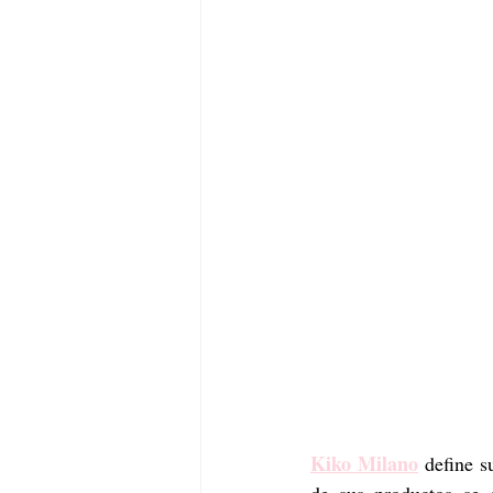
Kiko Milano
 define s
de sus productos se 