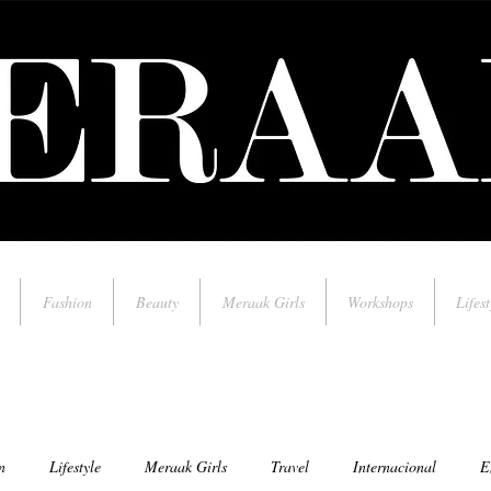
Fashion
Beauty
Meraak Girls
Workshops
Lifest
n
Lifestyle
Meraak Girls
Travel
Internacional
E