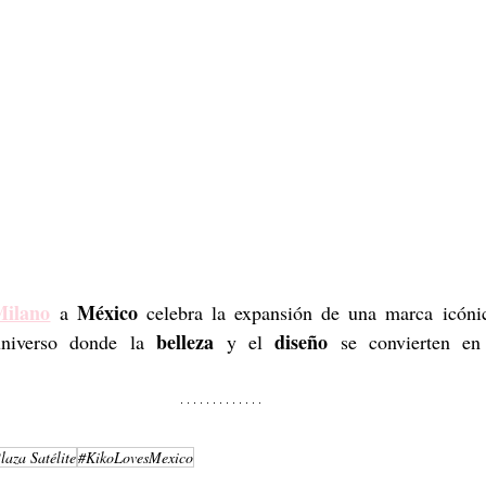
Milano
 México 
a
celebra la expansión de una marca icónic
belleza 
 diseño 
niverso donde la 
y
el
se convierten en 
laza Satélite
#KikoLovesMexico