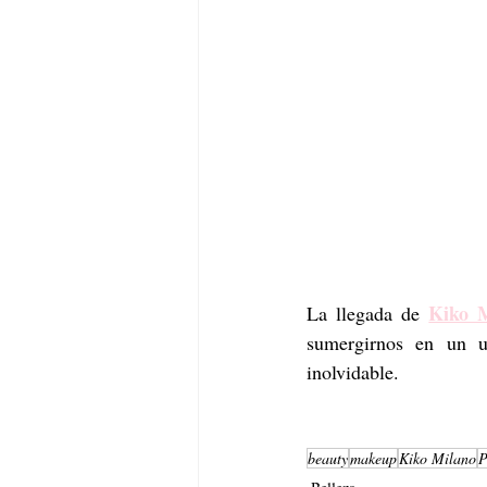
Kiko 
La llegada de 
sumergirnos en un u
inolvidable.
beauty
makeup
Kiko Milano
P