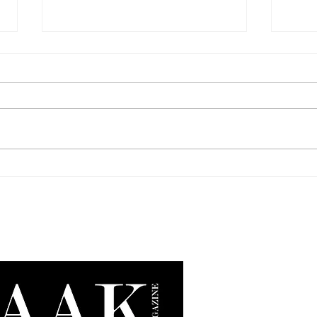
Just Cavalli x KIKO Milano: el
Todo 
glamour italiano se vuelve
skinc
salvaje este verano.
Bade