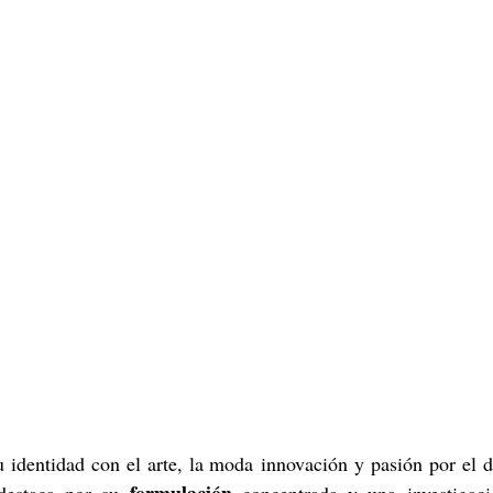
u identidad con el arte, la moda innovación y pasión por el 
formulación
destaca por su 
 concentrada y una investigació