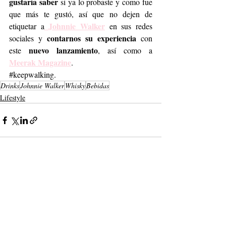
gustaría saber
 si ya lo probaste y como fue 
que más te gustó, así que no dejen de 
 Johnnie Walker
etiquetar a
 en sus redes 
contarnos su experiencia
sociales y 
 con 
nuevo lanzamiento
este 
, así como a
Meerak Magazine
. 
#keepwalking
.
Drinks
Johnnie Walker
Whisky
Bebidas
Lifestyle
Entradas recientes
Ver todo