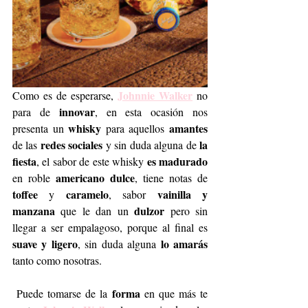
Johnnie Walke
r
Como es de esperarse, 
 no 
innovar
para de 
, en esta ocasión nos 
whisky
amantes
presenta un 
 para aquellos 
redes sociales
la 
de las 
 y sin duda alguna de 
fiesta
es madurado
, el sabor de este whisky 
americano dulce
en roble 
, tiene notas de 
toffee
caramelo
vainilla y 
 y 
, sabor 
manzana
dulzor
 que le dan un 
 pero sin 
llegar a ser empalagoso, porque al final es 
suave y ligero
 lo amarás 
, sin duda alguna
tanto como nosotras.
forma
 Puede tomarse de la 
 en que más te 