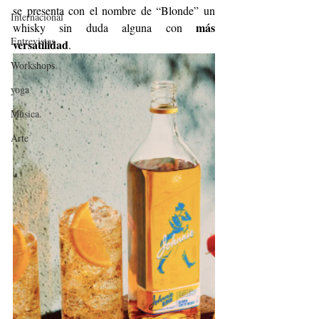
se presenta con el nombre de “Blonde” un 
Internacional
más 
whisky sin duda alguna con 
Entrevistas
versatilidad
.
Workshops
yoga
Música.
Arte