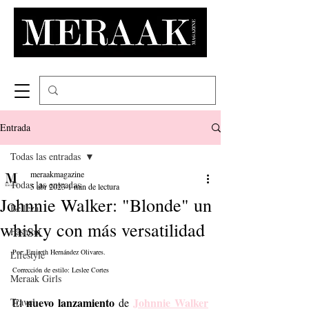
Entrada
Todas las entradas
meraakmagazine
Todas las entradas
5 abr 2023
1 min de lectura
Johnnie Walker: "Blonde" un
Belleza
whisky con más versatilidad
Fashion
Por: Emireth Hernández Olivares.
Lifestyle
Corrección de estilo: Leslee Cortes
Meraak Girls
 nuevo lanzamiento
Johnnie Walker
Travel
El
 de 